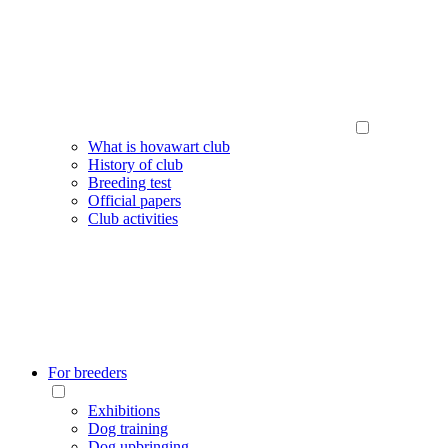
What is hovawart club
History of club
Breeding test
Official papers
Club activities
For breeders
Exhibitions
Dog training
Dog upbringing