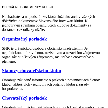
OFICIÁLNE DOKUMENTY KLUBU
Nachádzate sa na podstránke, ktorá slúži ako archív všetkých
dôležitých dokumentov Slovenského hovawart klubu. K
jednotlivým stránkam obsahujúcich klubové dokumenty sa
dostanete cez odkazy nižšie:
Organizačný poriadok
SHK je právnickou osobou a občianskym združením. Je
nepolitickou, dobrovoľnou, neziskovou a nezávislou záujmovou
organizáciou všetkých záujemcov, majiteľov a chovateľov o
plemeno.
Stanovy chovateľského klubu
Obsahuje základné informácie o právach a povinnostiach členov
klubu, taktiež úlohy jednotlivých orgánov klubu a zásady
hospodárenia.
Chovateľský poriadok
Obsahuje informácie o základných pojmoch kontrolovaného chovu,