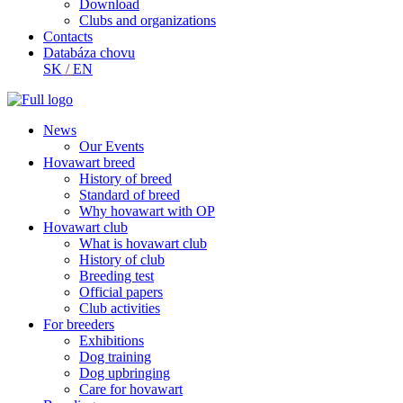
Download
Clubs and organizations
Contacts
Databáza chovu
SK
/
EN
News
Our Events
Hovawart breed
History of breed
Standard of breed
Why hovawart with OP
Hovawart club
What is hovawart club
History of club
Breeding test
Official papers
Club activities
For breeders
Exhibitions
Dog training
Dog upbringing
Care for hovawart