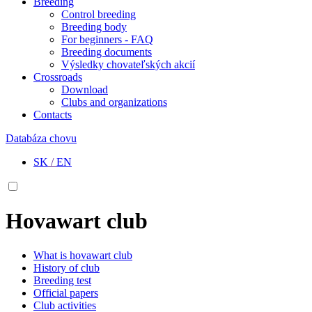
Breeding
Control breeding
Breeding body
For beginners - FAQ
Breeding documents
Výsledky chovateľských akcií
Crossroads
Download
Clubs and organizations
Contacts
Databáza chovu
SK
/
EN
Hovawart club
What is hovawart club
History of club
Breeding test
Official papers
Club activities