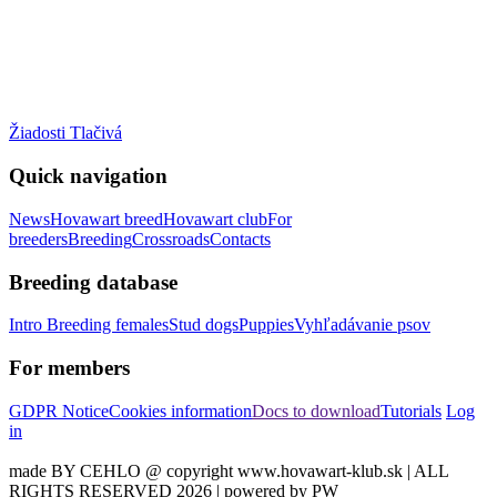
Žiadosti Tlačivá
Quick navigation
News
Hovawart breed
Hovawart club
For
breeders
Breeding
Crossroads
Contacts
Breeding database
Intro
Breeding females
Stud dogs
Puppies
Vyhľadávanie psov
For members
GDPR Notice
Cookies information
Docs to download
Tutorials
Log
in
made BY CEHLO @ copyright www.hovawart-klub.sk | ALL
RIGHTS RESERVED 2026 | powered by PW