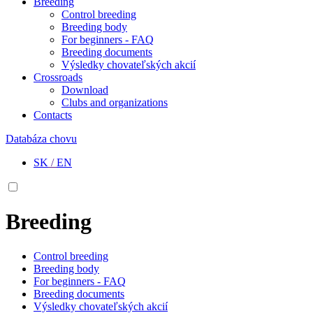
Breeding
Control breeding
Breeding body
For beginners - FAQ
Breeding documents
Výsledky chovateľských akcií
Crossroads
Download
Clubs and organizations
Contacts
Databáza chovu
SK
/
EN
Breeding
Control breeding
Breeding body
For beginners - FAQ
Breeding documents
Výsledky chovateľských akcií