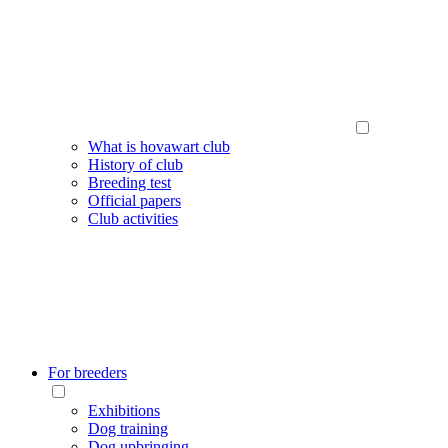
What is hovawart club
History of club
Breeding test
Official papers
Club activities
For breeders
Exhibitions
Dog training
Dog upbringing