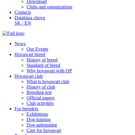
Download
Clubs and organizations
Contacts
Databáza chovu
SK
/
EN
News
Our Events
Hovawart breed
History of breed
Standard of breed
Why hovawart with OP
Hovawart club
What is hovawart club
History of club
Breeding test
Official papers
Club activities
For breeders
Exhibitions
Dog training
Dog upbringing
Care for hovawart