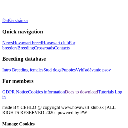
Ďalšia stránka
Quick navigation
News
Hovawart breed
Hovawart club
For
breeders
Breeding
Crossroads
Contacts
Breeding database
Intro
Breeding females
Stud dogs
Puppies
Vyhľadávanie psov
For members
GDPR Notice
Cookies information
Docs to download
Tutorials
Log
in
made BY CEHLO @ copyright www.hovawart-klub.sk | ALL
RIGHTS RESERVED 2026 | powered by PW
Manage Cookies