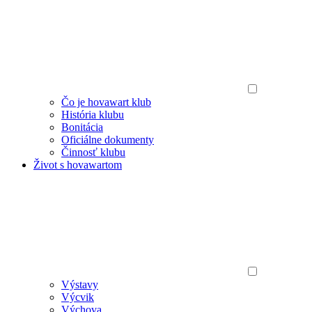
Čo je hovawart klub
História klubu
Bonitácia
Oficiálne dokumenty
Činnosť klubu
Život s hovawartom
Výstavy
Výcvik
Výchova