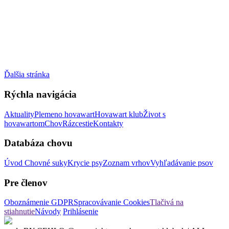
Ďalšia stránka
Rýchla navigácia
Aktuality
Plemeno hovawart
Hovawart klub
Život s
hovawartom
Chov
Rázcestie
Kontakty
Databáza chovu
Úvod
Chovné suky
Krycie psy
Zoznam vrhov
Vyhľadávanie psov
Pre členov
Oboznámenie GDPR
Spracovávanie Cookies
Tlačivá na
stiahnutie
Návody
Prihlásenie