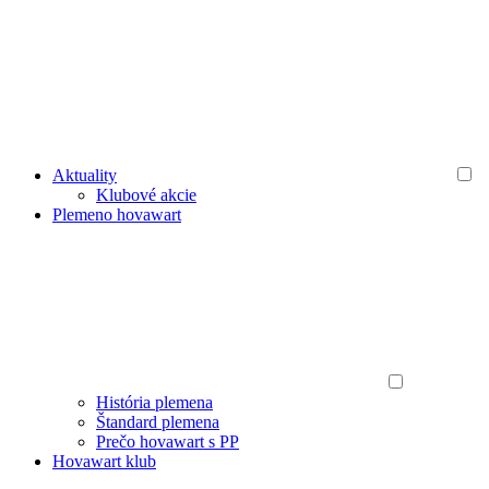
Aktuality
Klubové akcie
Plemeno hovawart
História plemena
Štandard plemena
Prečo hovawart s PP
Hovawart klub