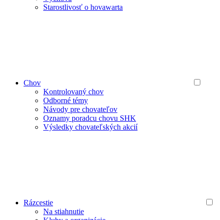
Starostlivosť o hovawarta
Chov
Kontrolovaný chov
Odborné témy
Návody pre chovateľov
Oznamy poradcu chovu SHK
Výsledky chovateľských akcií
Rázcestie
Na stiahnutie