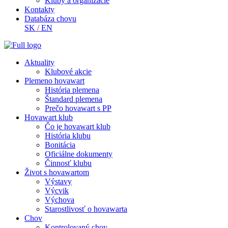
Kluby a organizácie
Kontakty
Databáza chovu
SK
/
EN
Aktuality
Klubové akcie
Plemeno hovawart
História plemena
Štandard plemena
Prečo hovawart s PP
Hovawart klub
Čo je hovawart klub
História klubu
Bonitácia
Oficiálne dokumenty
Činnosť klubu
Život s hovawartom
Výstavy
Výcvik
Výchova
Starostlivosť o hovawarta
Chov
Kontrolovaný chov