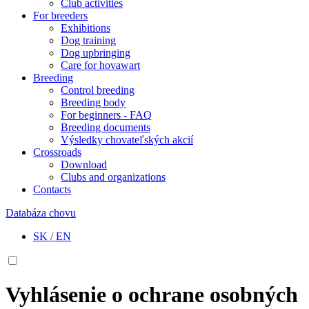
Club activities
For breeders
Exhibitions
Dog training
Dog upbringing
Care for hovawart
Breeding
Control breeding
Breeding body
For beginners - FAQ
Breeding documents
Výsledky chovateľských akcií
Crossroads
Download
Clubs and organizations
Contacts
Databáza chovu
SK
/
EN
Vyhlásenie o ochrane osobných