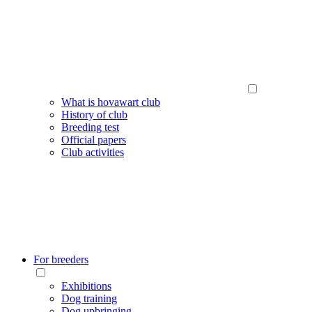
What is hovawart club
History of club
Breeding test
Official papers
Club activities
For breeders
Exhibitions
Dog training
Dog upbringing