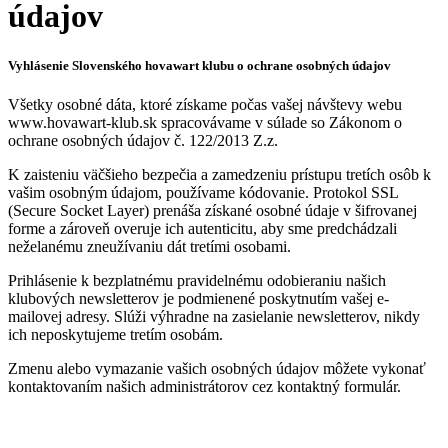
údajov
Vyhlásenie Slovenského hovawart klubu o ochrane osobných údajov
Všetky osobné dáta, ktoré získame počas vašej návštevy webu
www.hovawart-klub.sk spracovávame v súlade so Zákonom o
ochrane osobných údajov č. 122/2013 Z.z.
K zaisteniu väčšieho bezpečia a zamedzeniu prístupu tretích osôb k
vašim osobným údajom, používame kódovanie. Protokol SSL
(Secure Socket Layer) prenáša získané osobné údaje v šifrovanej
forme a zároveň overuje ich autenticitu, aby sme predchádzali
neželanému zneužívaniu dát tretími osobami.
Prihlásenie k bezplatnému pravidelnému odobieraniu našich
klubových newsletterov je podmienené poskytnutím vašej e-
mailovej adresy. Slúži výhradne na zasielanie newsletterov, nikdy
ich neposkytujeme tretím osobám.
Zmenu alebo vymazanie vašich osobných údajov môžete vykonať
kontaktovaním našich administrátorov cez kontaktný formulár.