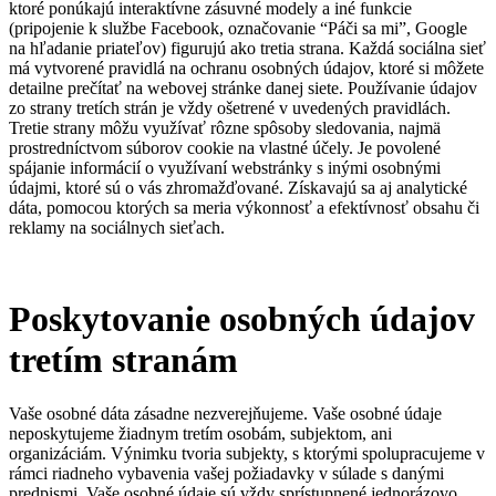
ktoré ponúkajú interaktívne zásuvné modely a iné funkcie
(pripojenie k službe Facebook, označovanie “Páči sa mi”, Google
na hľadanie priateľov) figurujú ako tretia strana. Každá sociálna sieť
má vytvorené pravidlá na ochranu osobných údajov, ktoré si môžete
detailne prečítať na webovej stránke danej siete. Používanie údajov
zo strany tretích strán je vždy ošetrené v uvedených pravidlách.
Tretie strany môžu využívať rôzne spôsoby sledovania, najmä
prostredníctvom súborov cookie na vlastné účely. Je povolené
spájanie informácií o využívaní webstránky s inými osobnými
údajmi, ktoré sú o vás zhromažďované. Získavajú sa aj analytické
dáta, pomocou ktorých sa meria výkonnosť a efektívnosť obsahu či
reklamy na sociálnych sieťach.
Poskytovanie osobných údajov
tretím stranám
Vaše osobné dáta zásadne nezverejňujeme. Vaše osobné údaje
neposkytujeme žiadnym tretím osobám, subjektom, ani
organizáciám. Výnimku tvoria subjekty, s ktorými spolupracujeme v
rámci riadneho vybavenia vašej požiadavky v súlade s danými
predpismi. Vaše osobné údaje sú vždy sprístupnené jednorázovo