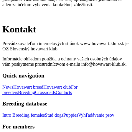
a len za účelom vybavenia konkrétnej záležitosti.
Kontakt
Prevádzkovateľom internetových stránok www.hovawart-klub.sk je
OZ Slovenský hovawart klub.
Informácie ohľadom použitia a ochrany vašich osobných údajov
vám poskytneme prostredníctvom e-mailu info@hovawart-klub.sk.
Quick navigation
News
Hovawart breed
Hovawart club
For
breeders
Breeding
Crossroads
Contacts
Breeding database
Intro
Breeding females
Stud dogs
Puppies
Vyhľadávanie psov
For members