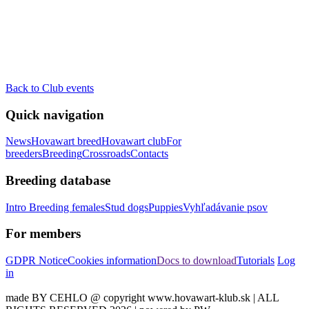
Back to Club events
Quick navigation
News
Hovawart breed
Hovawart club
For
breeders
Breeding
Crossroads
Contacts
Breeding database
Intro
Breeding females
Stud dogs
Puppies
Vyhľadávanie psov
For members
GDPR Notice
Cookies information
Docs to download
Tutorials
Log
in
made BY CEHLO @ copyright www.hovawart-klub.sk | ALL