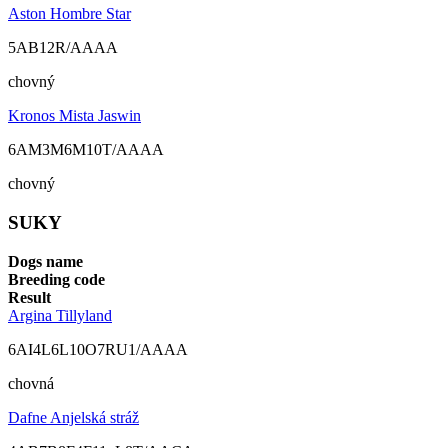
Aston Hombre Star
5AB12R/AAAA
chovný
Kronos Mista Jaswin
6AM3M6M10T/AAAA
chovný
SUKY
Dogs name
Breeding code
Result
Argina Tillyland
6AI4L6L10O7RU1/AAAA
chovná
Dafne Anjelská stráž