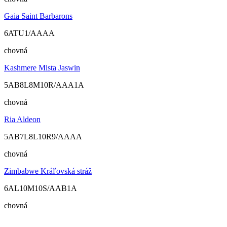
Gaia Saint Barbarons
6ATU1/AAAA
chovná
Kashmere Mista Jaswin
5AB8L8M10R/AAA1A
chovná
Ria Aldeon
5AB7L8L10R9/AAAA
chovná
Zimbabwe Kráľovská stráž
6AL10M10S/AAB1A
chovná