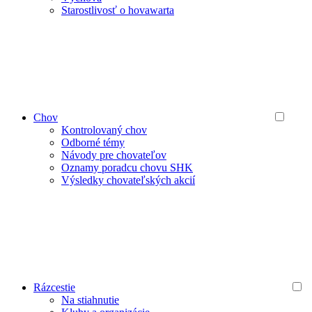
Starostlivosť o hovawarta
Chov
Kontrolovaný chov
Odborné témy
Návody pre chovateľov
Oznamy poradcu chovu SHK
Výsledky chovateľských akcií
Rázcestie
Na stiahnutie