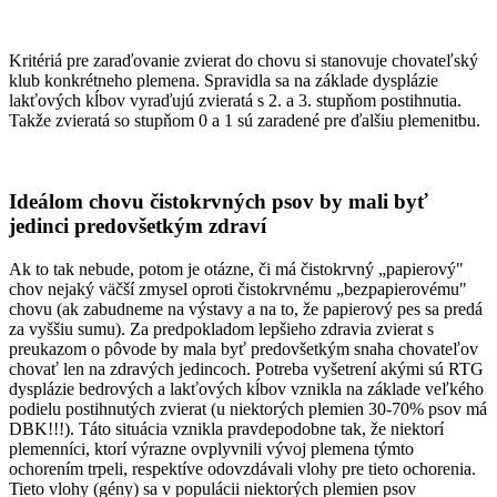
Kritériá pre zaraďovanie zvierat do chovu si stanovuje chovateľský
klub konkrétneho plemena. Spravidla sa na základe dysplázie
lakťových kĺbov vyraďujú zvieratá s 2. a 3. stupňom postihnutia.
Takže zvieratá so stupňom 0 a 1 sú zaradené pre ďalšiu plemenitbu.
Ideálom chovu čistokrvných psov by mali byť
jedinci predovšetkým zdraví
Ak to tak nebude, potom je otázne, či má čistokrvný „papierový"
chov nejaký väčší zmysel oproti čistokrvnému „bezpapierovému"
chovu (ak zabudneme na výstavy a na to, že papierový pes sa predá
za vyššiu sumu). Za predpokladom lepšieho zdravia zvierat s
preukazom o pôvode by mala byť predovšetkým snaha chovateľov
chovať len na zdravých jedincoch. Potreba vyšetrení akými sú RTG
dysplázie bedrových a lakťových kĺbov vznikla na základe veľkého
podielu postihnutých zvierat (u niektorých plemien 30-70% psov má
DBK!!!). Táto situácia vznikla pravdepodobne tak, že niektorí
plemenníci, ktorí výrazne ovplyvnili vývoj plemena týmto
ochorením trpeli, respektíve odovzdávali vlohy pre tieto ochorenia.
Tieto vlohy (gény) sa v populácii niektorých plemien psov