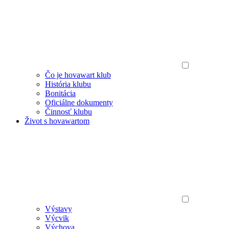
Čo je hovawart klub
História klubu
Bonitácia
Oficiálne dokumenty
Činnosť klubu
Život s hovawartom
Výstavy
Výcvik
Výchova