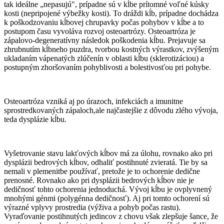
tak ideálne „nepasujú", prípadne sú v kĺbe prítomné voľné kúsky
kosti (nepripojené výbežky kosti). To dráždi kĺb, prípadne dochádza
k poškodzovaniu kĺbovej chrupavky počas pohybov v kĺbe a to
postupom času vyvoláva rozvoj osteoartrózy. Osteoartróza je
zápalovo-degeneratívny následok poškodenia kĺbu. Prejavuje sa
zhrubnutím kĺbneho puzdra, tvorbou kostných výrastkov, zvýšeným
ukladaním vápenatých zlúčenín v oblasti kĺbu (sklerotizáciou) a
postupným zhoršovaním pohyblivosti a bolestivosťou pri pohybe.
Osteoartróza vzniká aj po úrazoch, infekciách a imunitne
sprostredkovaných zápaloch,ale najčastejšie z dôvodu zlého vývoja,
teda dysplázie kĺbu.
Vyšetrovanie stavu lakťových kĺbov má za úlohu, rovnako ako pri
dysplázii bedrových kĺbov, odhaliť postihnuté zvieratá. Tie by sa
nemali v plemenitbe používať, pretože je to ochorenie dedične
prenosné. Rovnako ako pri dysplázii bedrových kĺbov nie je
dedičnosť tohto ochorenia jednoduchá. Vývoj kĺbu je ovplyvnený
mnohými génmi (polygénna dedičnosť). Aj pri tomto ochorení sú
výrazné vplyvy prostredia (výživa a pohyb počas rastu).
Vyraďovanie postihnutých jedincov z chovu však zlepšuje šance, že