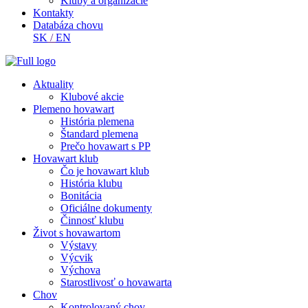
Kluby a organizácie
Kontakty
Databáza chovu
SK
/
EN
Aktuality
Klubové akcie
Plemeno hovawart
História plemena
Štandard plemena
Prečo hovawart s PP
Hovawart klub
Čo je hovawart klub
História klubu
Bonitácia
Oficiálne dokumenty
Činnosť klubu
Život s hovawartom
Výstavy
Výcvik
Výchova
Starostlivosť o hovawarta
Chov
Kontrolovaný chov