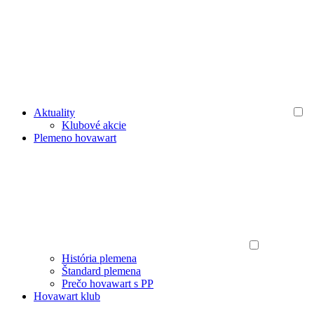
Aktuality
Klubové akcie
Plemeno hovawart
História plemena
Štandard plemena
Prečo hovawart s PP
Hovawart klub