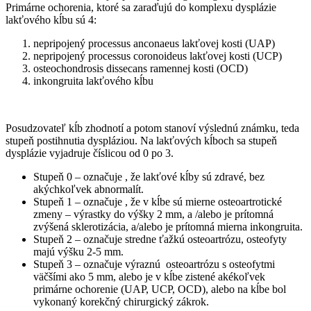
Primárne ochorenia, ktoré sa zaraďujú do komplexu dysplázie
lakťového kĺbu sú 4:
nepripojený processus anconaeus lakťovej kosti (UAP)
nepripojený processus coronoideus lakťovej kosti (UCP)
osteochondrosis dissecans ramennej kosti (OCD)
inkongruita lakťového kĺbu
Posudzovateľ kĺb zhodnotí a potom stanoví výslednú známku, teda
stupeň postihnutia dyspláziou. Na lakťových kĺboch sa stupeň
dysplázie vyjadruje číslicou od 0 po 3.
Stupeň 0 – označuje , že lakťové kĺby sú zdravé, bez
akýchkoľvek abnormalít.
Stupeň 1 – označuje , že v kĺbe sú mierne osteoartrotické
zmeny – výrastky do výšky 2 mm, a /alebo je prítomná
zvýšená sklerotizácia, a/alebo je prítomná mierna inkongruita.
Stupeň 2 – označuje stredne ťažkú osteoartrózu, osteofyty
majú výšku 2-5 mm.
Stupeň 3 – označuje výraznú osteoartrózu s osteofytmi
väčšími ako 5 mm, alebo je v kĺbe zistené akékoľvek
primárne ochorenie (UAP, UCP, OCD), alebo na kĺbe bol
vykonaný korekčný chirurgický zákrok.