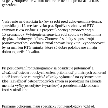
sa gény zodpovedné za toto ochorenie nebudú prenášať na ďalšiu
generáciu.
Vyšetrenie na dyspláziu lakťov sa robí pred uchovnením zvieraťa,
spravidla po 12. mesiaci veku psa. Spočíva v zhotovení RTG
snímkov lakťa ideálne z 2 projekcií (bočnej a predo-zadnej s
15°pronáciou). Vyšetrenie sa spravidla robí spolu s vyšetrením na
dyspláziu bedrových kĺbov. Zhotovené snímky sa posudzujú
posudzovateľom, ktorého si zvolí chovateľský klub. Vyhodnocovať
by sa mali len RTG snímky, ktoré sú dobre polohované a majú
dobrú expozičnú kvalitu.
Pri posudzovaní röntgenogramov sa posudzuje prítomnosť a
závažnosť osteoartrotických zmien, prítomnosť primárnych ochorení
a tiež korektívne chirurgické zákroky vykonané na vyšetrovanom
kĺbe. Závažnosť osteoartrotických zmien sa posudzuje na základe
merania výšky osteofytov (výrastkov) a posúdením sklerotizácie
kostí v okolí kĺbu.
Primárne ochorenia majú špecifický röntgenologický vzhľad.