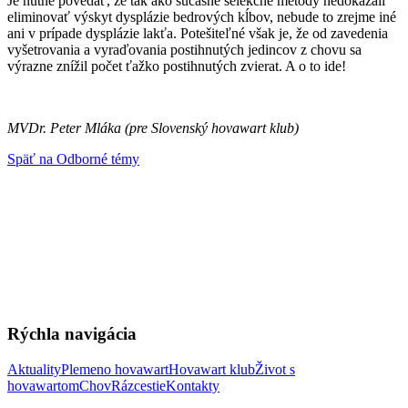
Je nutné povedať, že tak ako súčasné selekčné metódy nedokázali
eliminovať výskyt dysplázie bedrových kĺbov, nebude to zrejme iné
ani v prípade dysplázie lakťa. Potešiteľné však je, že od zavedenia
vyšetrovania a vyraďovania postihnutých jedincov z chovu sa
výrazne znížil počet ťažko postihnutých zvierat. A o to ide!
MVDr. Peter Mláka (pre Slovenský hovawart klub)
Späť na Odborné témy
Rýchla navigácia
Aktuality
Plemeno hovawart
Hovawart klub
Život s
hovawartom
Chov
Rázcestie
Kontakty