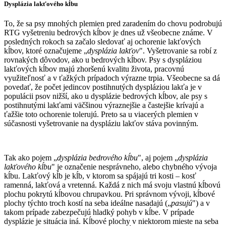
Dysplázia lakťového kĺbu
To, že sa psy mnohých plemien pred zaradením do chovu podrobujú
RTG vyšetreniu bedrových kĺbov je dnes už všeobecne známe. V
posledných rokoch sa začalo sledovať aj ochorenie lakťových
kĺbov, ktoré označujeme „
dysplázia lakťov
". Vyšetrovanie sa robí z
rovnakých dôvodov, ako u bedrových kĺbov. Psy s dyspláziou
lakťových kĺbov majú zhoršenú kvalitu života, pracovnú
využiteľnosť a v ťažkých prípadoch výrazne trpia. Všeobecne sa dá
povedať, že počet jedincov postihnutých dyspláziou lakťa je v
populácii psov nižší, ako u dysplázie bedrových kĺbov, ale psy s
postihnutými lakťami väčšinou výraznejšie a častejšie krívajú a
ťažšie toto ochorenie tolerujú. Preto sa u viacerých plemien v
súčasnosti vyšetrovanie na dyspláziu lakťov stáva povinným.
Tak ako pojem „
dysplázia bedrového kĺbu
", aj pojem „
dysplázia
lakťového kĺbu
" je označenie nesprávneho, alebo chybného vývoja
kĺbu. Lakťový kĺb je kĺb, v ktorom sa spájajú tri kosti – kosť
ramenná, lakťová a vretenná. Každá z nich má svoju vlastnú kĺbovú
plochu pokrytú kĺbovou chrupavkou. Pri správnom vývoji, kĺbové
plochy týchto troch kostí na seba ideálne nasadajú („
pasujú
") a v
takom prípade zabezpečujú hladký pohyb v kĺbe. V prípade
dysplázie je situácia iná. Kĺbové plochy v niektorom mieste na seba