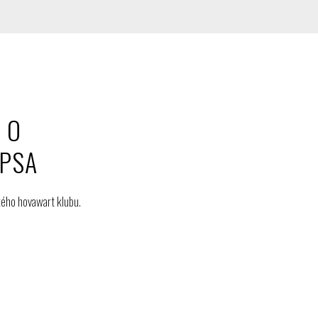
 O
 PSA
kého hovawart klubu.