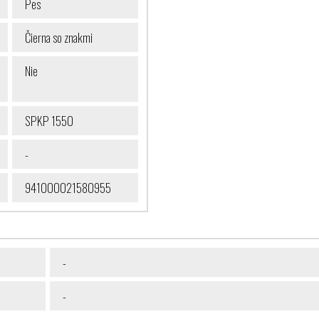
Pes
Čierna so znakmi
Nie
SPKP 1550
-
941000021580955
-
-