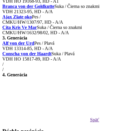
VDH HO 19168-93, HD - A1
Branca von der Goldkutte
Suka / Čierna so znakmi
VDH 21323-95, HD - A/A
Ajax Zlate oko
Pes /
CMKU/HW/1307/97, HD - A/A
Cita Kris Ve Mar
Suka / Čierna so znakmi
CMKU/HW/1632/98/02, HD - A/A
3. Generácia
Alf von der Urd
Pes / Plavá
VDH 13314-85, HD - A/A
Conscha von der Haardt
Suka / Plavá
VDH HO 15817-89, HD - A/A
/
/
4. Generácia
Späť