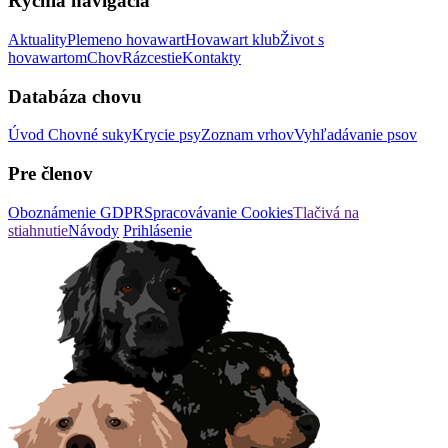
Rýchla navigácia
Aktuality
Plemeno hovawart
Hovawart klub
Život s
hovawartom
Chov
Rázcestie
Kontakty
Databáza chovu
Úvod
Chovné suky
Krycie psy
Zoznam vrhov
Vyhľadávanie psov
Pre členov
Oboznámenie GDPR
Spracovávanie Cookies
Tlačivá na
stiahnutie
Návody
Prihlásenie