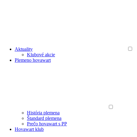
Aktuality
Klubové akcie
Plemeno hovawart
História plemena
Štandard plemena
Prečo hovawart s PP
Hovawart klub