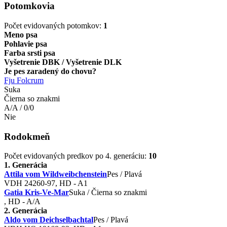
Potomkovia
Počet evidovaných potomkov:
1
Meno psa
Pohlavie psa
Farba srsti psa
Vyšetrenie DBK / Vyšetrenie DLK
Je pes zaradený do chovu?
Fju Folcrum
Suka
Čierna so znakmi
A/A / 0/0
Nie
Rodokmeň
Počet evidovaných predkov po 4. generáciu:
10
1. Generácia
Attila vom Wildweibchenstein
Pes / Plavá
VDH 24260-97, HD - A1
Gatia Kris-Ve-Mar
Suka / Čierna so znakmi
, HD - A/A
2. Generácia
Aldo vom Deichselbachtal
Pes / Plavá