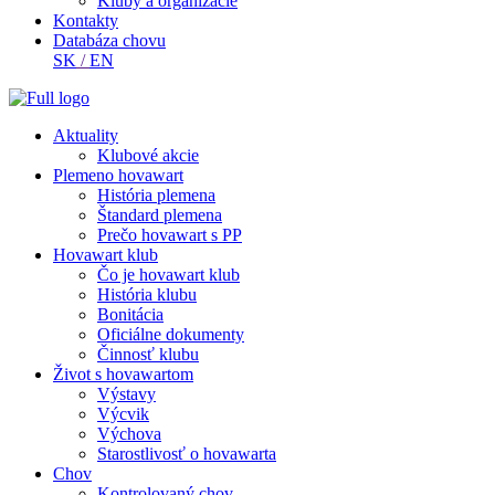
Kluby a organizácie
Kontakty
Databáza chovu
SK
/
EN
Aktuality
Klubové akcie
Plemeno hovawart
História plemena
Štandard plemena
Prečo hovawart s PP
Hovawart klub
Čo je hovawart klub
História klubu
Bonitácia
Oficiálne dokumenty
Činnosť klubu
Život s hovawartom
Výstavy
Výcvik
Výchova
Starostlivosť o hovawarta
Chov
Kontrolovaný chov