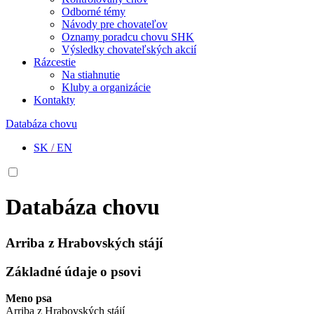
Odborné témy
Návody pre chovateľov
Oznamy poradcu chovu SHK
Výsledky chovateľských akcií
Rázcestie
Na stiahnutie
Kluby a organizácie
Kontakty
Databáza chovu
SK
/
EN
Databáza chovu
Arriba z Hrabovských stájí
Základné údaje o psovi
Meno psa
Arriba z Hrabovských stájí