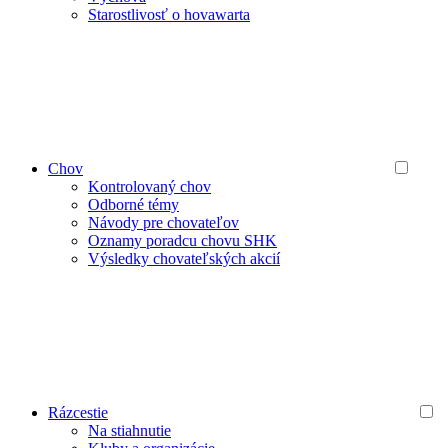
Starostlivosť o hovawarta
Chov
Kontrolovaný chov
Odborné témy
Návody pre chovateľov
Oznamy poradcu chovu SHK
Výsledky chovateľských akcií
Rázcestie
Na stiahnutie