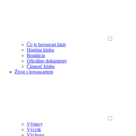
Čo je hovawart klub
História klubu
Bonitácia
Oficiálne dokumenty
Činnosť klubu
Život s hovawartom
Výstavy
Výcvik
Výchova