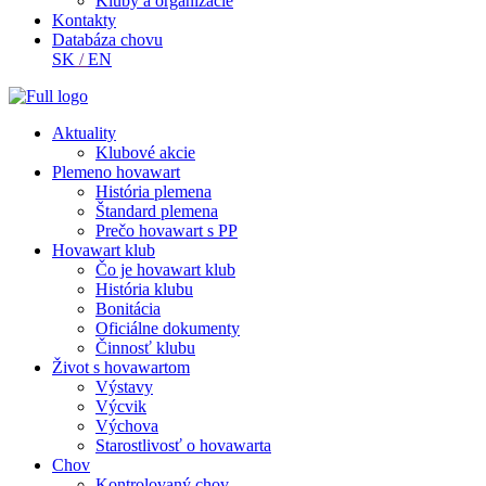
Kluby a organizácie
Kontakty
Databáza chovu
SK
/
EN
Aktuality
Klubové akcie
Plemeno hovawart
História plemena
Štandard plemena
Prečo hovawart s PP
Hovawart klub
Čo je hovawart klub
História klubu
Bonitácia
Oficiálne dokumenty
Činnosť klubu
Život s hovawartom
Výstavy
Výcvik
Výchova
Starostlivosť o hovawarta
Chov
Kontrolovaný chov