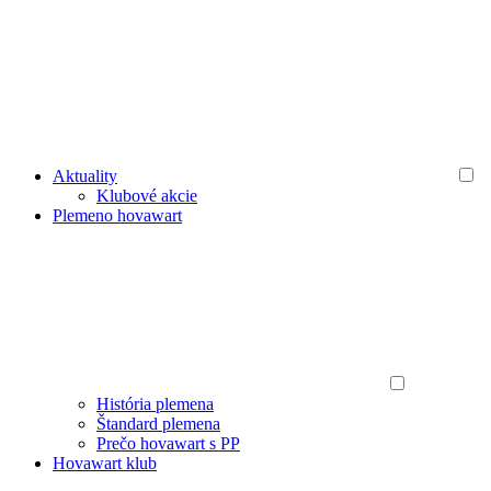
Aktuality
Klubové akcie
Plemeno hovawart
História plemena
Štandard plemena
Prečo hovawart s PP
Hovawart klub