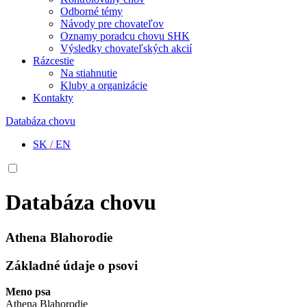
Odborné témy
Návody pre chovateľov
Oznamy poradcu chovu SHK
Výsledky chovateľských akcií
Rázcestie
Na stiahnutie
Kluby a organizácie
Kontakty
Databáza chovu
SK
/
EN
Databáza chovu
Athena Blahorodie
Základné údaje o psovi
Meno psa
Athena Blahorodie