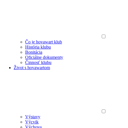
Čo je hovawart klub
História klubu
Bonitácia
Oficiálne dokumenty
Činnosť klubu
Život s hovawartom
Výstavy
Výcvik
Výchova