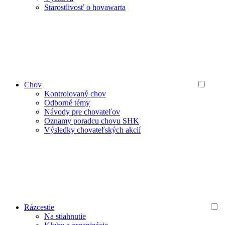
Starostlivosť o hovawarta
Chov
Kontrolovaný chov
Odborné témy
Návody pre chovateľov
Oznamy poradcu chovu SHK
Výsledky chovateľských akcií
Rázcestie
Na stiahnutie