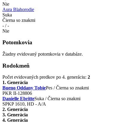
Nie
Aura Blahorodie
Suka
Čierna so znakmi
- / -
Nie
Potomkovia
Žiadny evidovaný potomkovia v databáze.
Rodokmeň
Počet evidovaných predkov po 4. generáciu:
2
1. Generácia
Bueno Oddany Tobie
Pes / Čierna so znakmi
PKR II-128806
Danielle Ebritte
Suka / Čierna so znakmi
SPKP 1610, HD - A/A
2. Generácia
3. Generácia
4. Generácia