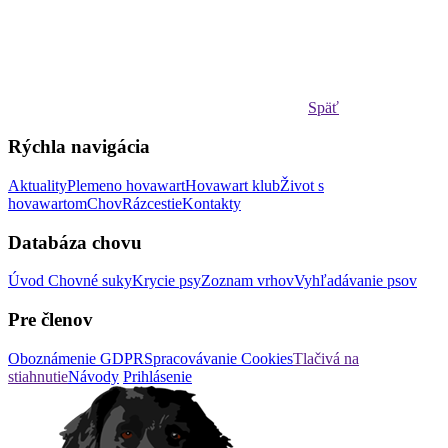
Späť
Rýchla navigácia
Aktuality
Plemeno hovawart
Hovawart klub
Život s
hovawartom
Chov
Rázcestie
Kontakty
Databáza chovu
Úvod
Chovné suky
Krycie psy
Zoznam vrhov
Vyhľadávanie psov
Pre členov
Oboznámenie GDPR
Spracovávanie Cookies
Tlačivá na
stiahnutie
Návody
Prihlásenie