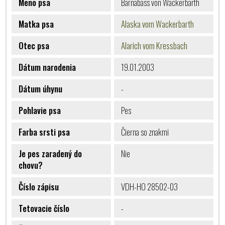
Meno psa
Barnabass von Wackerbarth
Matka psa
Alaska vom Wackerbarth
Otec psa
Alarich vom Kressbach
Dátum narodenia
19.01.2003
Dátum úhynu
-
Pohlavie psa
Pes
Farba srsti psa
Čierna so znakmi
Je pes zaradený do
Nie
chovu?
Číslo zápisu
VDH-HO 28502-03
Tetovacie číslo
-