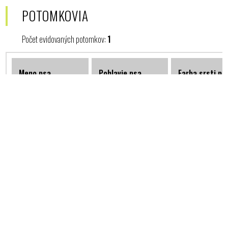
POTOMKOVIA
Počet evidovaných potomkov:
1
Meno psa
Pohlavie psa
Farba srsti ps
Villa Rivvis Vrh - C / 25.04.2006 - Ma
Catherine z Kraje
Suka
Čierna
kalicha
RODOKMEŇ
Počet evidovaných predkov po 4. generáciu:
6
1. Generácia
2. Generácia