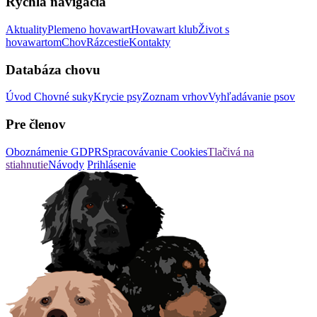
Rýchla navigácia
Aktuality
Plemeno hovawart
Hovawart klub
Život s
hovawartom
Chov
Rázcestie
Kontakty
Databáza chovu
Úvod
Chovné suky
Krycie psy
Zoznam vrhov
Vyhľadávanie psov
Pre členov
Oboznámenie GDPR
Spracovávanie Cookies
Tlačivá na
stiahnutie
Návody
Prihlásenie