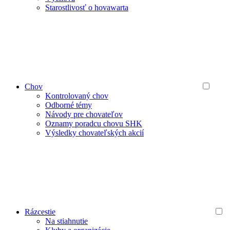
Starostlivosť o hovawarta
Chov
Kontrolovaný chov
Odborné témy
Návody pre chovateľov
Oznamy poradcu chovu SHK
Výsledky chovateľských akcií
Rázcestie
Na stiahnutie