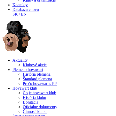
Kluby a organizácie
Kontakty
Databáza chovu
SK
/
EN
Aktuality
Klubové akcie
Plemeno hovawart
História plemena
Štandard plemena
Prečo hovawart s PP
Hovawart klub
Čo je hovawart klub
História klubu
Bonitácia
Oficiálne dokumenty
Činnosť klubu