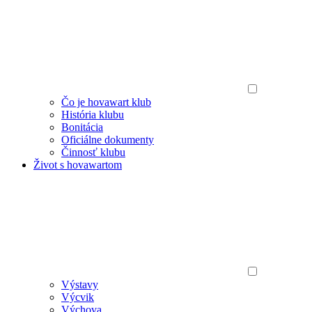
Čo je hovawart klub
História klubu
Bonitácia
Oficiálne dokumenty
Činnosť klubu
Život s hovawartom
Výstavy
Výcvik
Výchova