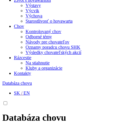
Život s hovawartom
Výstavy
Výcvik
Výchova
Starostlivosť o hovawarta
Chov
Kontrolovaný chov
Odborné témy
Návody pre chovateľov
Oznamy poradcu chovu SHK
Výsledky chovateľských akcií
Rázcestie
Na stiahnutie
Kluby a organizácie
Kontakty
Databáza chovu
SK
/
EN
Databáza chovu