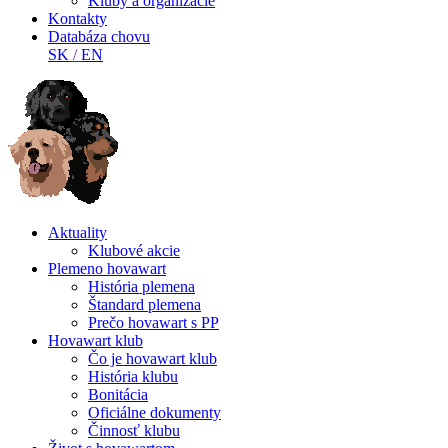
Kluby a organizácie
Kontakty
Databáza chovu
SK
/
EN
Aktuality
Klubové akcie
Plemeno hovawart
História plemena
Štandard plemena
Prečo hovawart s PP
Hovawart klub
Čo je hovawart klub
História klubu
Bonitácia
Oficiálne dokumenty
Činnosť klubu