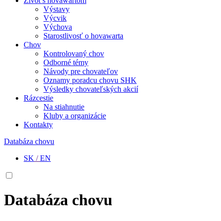
Život s hovawartom
Výstavy
Výcvik
Výchova
Starostlivosť o hovawarta
Chov
Kontrolovaný chov
Odborné témy
Návody pre chovateľov
Oznamy poradcu chovu SHK
Výsledky chovateľských akcií
Rázcestie
Na stiahnutie
Kluby a organizácie
Kontakty
Databáza chovu
SK
/
EN
Databáza chovu