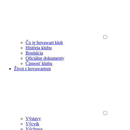
Čo je hovawart klub
História klubu
Bonitácia
Oficiálne dokumenty
Činnosť klubu
Život s hovawartom
Výstavy
Výcvik
Výchova