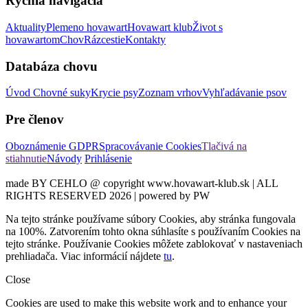
Rýchla navigácia
Aktuality
Plemeno hovawart
Hovawart klub
Život s
hovawartom
Chov
Rázcestie
Kontakty
Databáza chovu
Úvod
Chovné suky
Krycie psy
Zoznam vrhov
Vyhľadávanie psov
Pre členov
Oboznámenie GDPR
Spracovávanie Cookies
Tlačivá na
stiahnutie
Návody
Prihlásenie
made BY CEHLO @ copyright www.hovawart-klub.sk | ALL
RIGHTS RESERVED 2026 | powered by PW
Na tejto stránke používame súbory Cookies, aby stránka fungovala
na 100%. Zatvorením tohto okna súhlasíte s používaním Cookies na
tejto stránke. Používanie Cookies môžete zablokovať v nastaveniach
prehliadača. Viac informácií nájdete
tu
.
Close
Cookies are used to make this website work and to enhance your