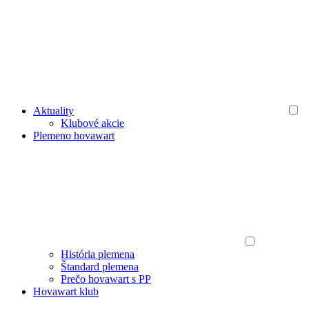
Aktuality
Klubové akcie
Plemeno hovawart
História plemena
Štandard plemena
Prečo hovawart s PP
Hovawart klub