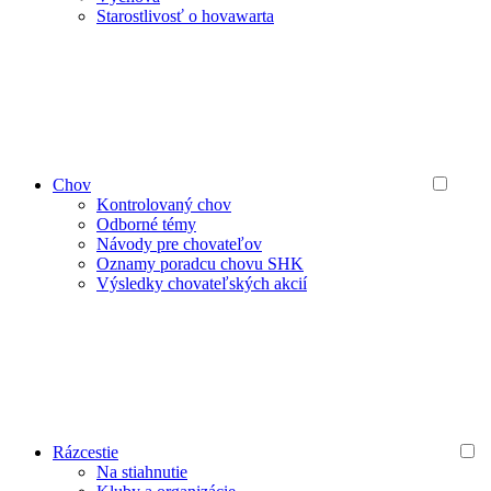
Starostlivosť o hovawarta
Chov
Kontrolovaný chov
Odborné témy
Návody pre chovateľov
Oznamy poradcu chovu SHK
Výsledky chovateľských akcií
Rázcestie
Na stiahnutie