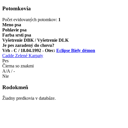
Potomkovia
Počet evidovaných potomkov:
1
Meno psa
Pohlavie psa
Farba srsti psa
Vyšetrenie DBK / Vyšetrenie DLK
Je pes zaradený do chovu?
Vrh - C / 18.04.1992 - Otec:
Eclipse Biely démon
Cadde Zelené Karpaty
Pes
Čierna so znakmi
A/A / -
Nie
Rodokmeň
Žiadny predkovia v databáze.