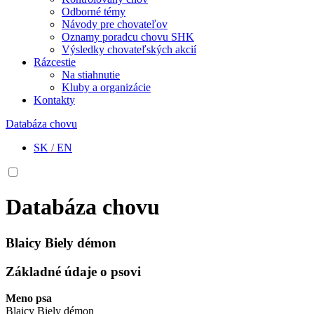
Odborné témy
Návody pre chovateľov
Oznamy poradcu chovu SHK
Výsledky chovateľských akcií
Rázcestie
Na stiahnutie
Kluby a organizácie
Kontakty
Databáza chovu
SK
/
EN
Databáza chovu
Blaicy Biely démon
Základné údaje o psovi
Meno psa
Blaicy Biely démon