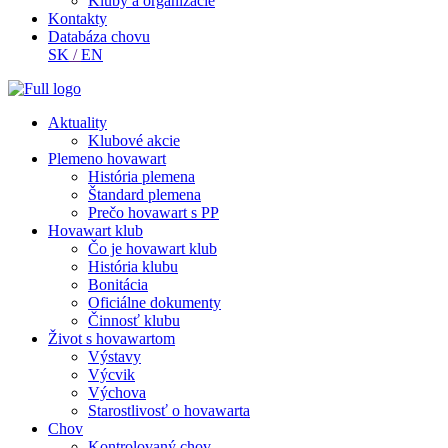
Kluby a organizácie
Kontakty
Databáza chovu
SK
/
EN
Aktuality
Klubové akcie
Plemeno hovawart
História plemena
Štandard plemena
Prečo hovawart s PP
Hovawart klub
Čo je hovawart klub
História klubu
Bonitácia
Oficiálne dokumenty
Činnosť klubu
Život s hovawartom
Výstavy
Výcvik
Výchova
Starostlivosť o hovawarta
Chov
Kontrolovaný chov