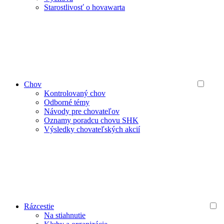
Starostlivosť o hovawarta
Chov
Kontrolovaný chov
Odborné témy
Návody pre chovateľov
Oznamy poradcu chovu SHK
Výsledky chovateľských akcií
Rázcestie
Na stiahnutie