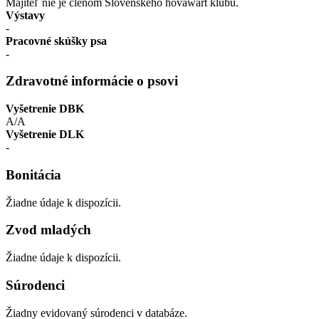
Majiteľ nie je členom Slovenského hovawart klubu.
Výstavy
-
Pracovné skúšky psa
-
Zdravotné informácie o psovi
Vyšetrenie DBK
A/A
Vyšetrenie DLK
-
Bonitácia
Žiadne údaje k dispozícii.
Zvod mladých
Žiadne údaje k dispozícii.
Súrodenci
Žiadny evidovaný súrodenci v databáze.