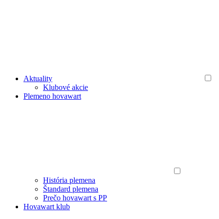
Aktuality
Klubové akcie
Plemeno hovawart
História plemena
Štandard plemena
Prečo hovawart s PP
Hovawart klub