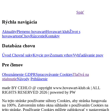
Späť
Rýchla navigácia
Aktuality
Plemeno hovawart
Hovawart klub
Život s
hovawartom
Chov
Rázcestie
Kontakty
Databáza chovu
Úvod
Chovné suky
Krycie psy
Zoznam vrhov
Vyhľadávanie psov
Pre členov
Oboznámenie GDPR
Spracovávanie Cookies
Tlačivá na
stiahnutie
Návody
Prihlásenie
made BY CEHLO @ copyright www.hovawart-klub.sk | ALL
RIGHTS RESERVED 2026 | powered by PW
Na tejto stránke používame súbory Cookies, aby stránka fungovala
na 100%. Zatvorením tohto okna súhlasíte s používaním Cookies na
tejto stránke. Používanie Cookies môžete zablokovať v nastaveniach