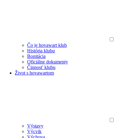
Čo je hovawart klub
História klubu
Bonitácia
Oficiálne dokumenty
Činnosť klubu
Život s hovawartom
Výstavy
Výcvik
Výchova