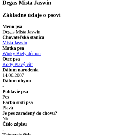
Degas Mista Jaswin
Základné údaje o psovi
Meno psa
Degas Mista Jaswin
Chovateľská stanica
Mista Jaswin
Matka psa
Winky Biely démon
Otec psa
Kody Plavý vítr
Dátum narodenia
14.06.2007
Dátum úhynu
-
Pohlavie psa
Pes
Farba srsti psa
Plavá
Je pes zaradený do chovu?
Nie
Číslo zápisu
-
Tetovacie číslo