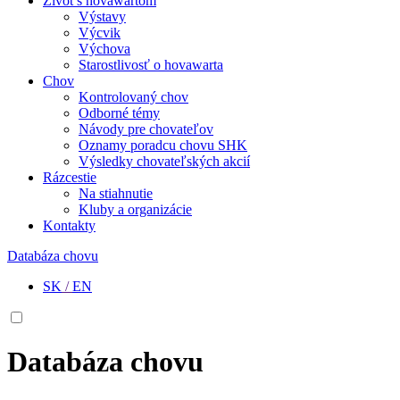
Život s hovawartom
Výstavy
Výcvik
Výchova
Starostlivosť o hovawarta
Chov
Kontrolovaný chov
Odborné témy
Návody pre chovateľov
Oznamy poradcu chovu SHK
Výsledky chovateľských akcií
Rázcestie
Na stiahnutie
Kluby a organizácie
Kontakty
Databáza chovu
SK
/
EN
Databáza chovu