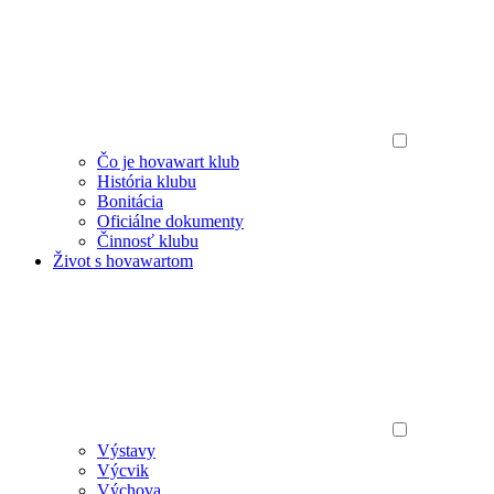
Čo je hovawart klub
História klubu
Bonitácia
Oficiálne dokumenty
Činnosť klubu
Život s hovawartom
Výstavy
Výcvik
Výchova