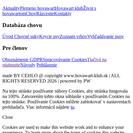
Aktuality
Plemeno hovawart
Hovawart klub
Život s
hovawartom
Chov
Rázcestie
Kontakty
Databáza chovu
Úvod
Chovné suky
Krycie psy
Zoznam vrhov
Vyhľadávanie psov
Pre členov
Oboznámenie GDPR
Spracovávanie Cookies
Tlačivá na
stiahnutie
Návody
Prihlásenie
made BY CEHLO @ copyright www.hovawart-klub.sk | ALL
RIGHTS RESERVED 2026 | powered by PW
Na tejto stránke používame súbory Cookies, aby stránka fungovala
na 100%. Zatvorením tohto okna súhlasíte s používaním Cookies na
tejto stránke. Používanie Cookies môžete zablokovať v nastaveniach
prehliadača. Viac informácií nájdete
tu
.
Close
Cookies are used to make this website work and to enhance your
experience. To learn more about the types of cookies this website