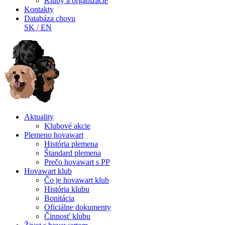
Kluby a organizácie
Kontakty
Databáza chovu
SK
/
EN
Aktuality
Klubové akcie
Plemeno hovawart
História plemena
Štandard plemena
Prečo hovawart s PP
Hovawart klub
Čo je hovawart klub
História klubu
Bonitácia
Oficiálne dokumenty
Činnosť klubu