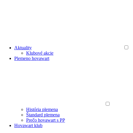
Aktuality
Klubové akcie
Plemeno hovawart
História plemena
Štandard plemena
Prečo hovawart s PP
Hovawart klub