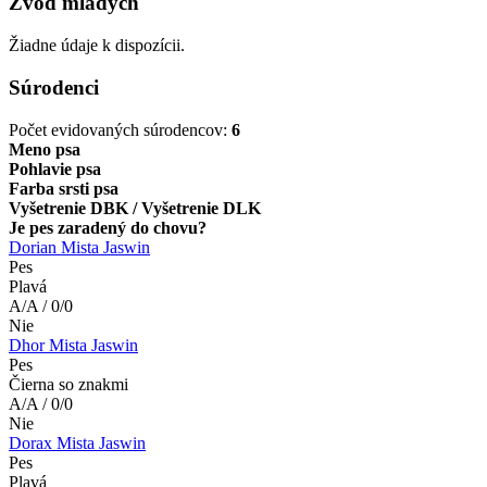
Zvod mladých
Žiadne údaje k dispozícii.
Súrodenci
Počet evidovaných súrodencov:
6
Meno psa
Pohlavie psa
Farba srsti psa
Vyšetrenie DBK / Vyšetrenie DLK
Je pes zaradený do chovu?
Dorian Mista Jaswin
Pes
Plavá
A/A / 0/0
Nie
Dhor Mista Jaswin
Pes
Čierna so znakmi
A/A / 0/0
Nie
Dorax Mista Jaswin
Pes
Plavá