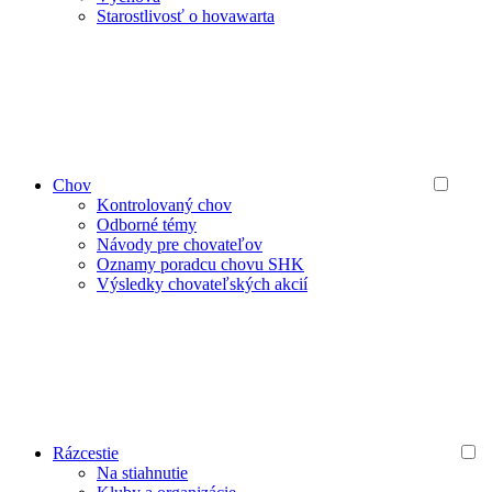
Starostlivosť o hovawarta
Chov
Kontrolovaný chov
Odborné témy
Návody pre chovateľov
Oznamy poradcu chovu SHK
Výsledky chovateľských akcií
Rázcestie
Na stiahnutie