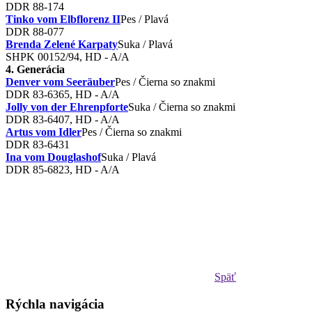
DDR 88-174
Tinko vom Elbflorenz II
Pes / Plavá
DDR 88-077
Brenda Zelené Karpaty
Suka / Plavá
SHPK 00152/94, HD - A/A
4. Generácia
Denver vom Seeräuber
Pes / Čierna so znakmi
DDR 83-6365, HD - A/A
Jolly von der Ehrenpforte
Suka / Čierna so znakmi
DDR 83-6407, HD - A/A
Artus vom Idler
Pes / Čierna so znakmi
DDR 83-6431
Ina vom Douglashof
Suka / Plavá
DDR 85-6823, HD - A/A
Späť
Rýchla navigácia