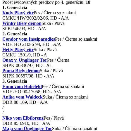
Počet evidovaných predkov po 4. generáciu:
18
1. Generácia
Kody Plavý vítr
Pes / Čierna so znakmi
CMKU/HW/3032/02/06, HD - A/A
Winky Biely démon
Suka / Plavá
SPKP 46/03, HD - A/A
2. Generácia
Condor vom Inselparadies
Pes / Čierna so znakmi
VDH HO 21086-94, HD - A/A
Hetty Plavý vítr
Suka / Plavá
CMKU 1501/9, HD - A
Quax v. Ünglinger Tor
Pes / Čierna
SHPK 00836/97, HD - A1
Puma Biely démon
Suka / Plavá
SHPK 00557/98, HD - A/A
3. Generácia
Enno vom Hohefeld
Pes / Čierna so znakmi
VDH-HO 90-17058, HD - A/A
Anika vom Waldeck
Suka / Čierna so znakmi
DDR 88-169, HD - A/A
/
/
Niko vom Elbflorenz
Pes / Plavá
DDR 85-6910, HD - A/A
Maja vom Ünglinger Tor
Suka / Čierna so znakmi