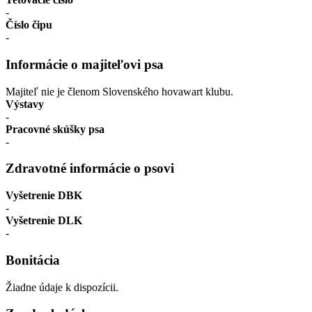
-
Číslo čipu
-
Informácie o majiteľovi psa
Majiteľ nie je členom Slovenského hovawart klubu.
Výstavy
-
Pracovné skúšky psa
-
Zdravotné informácie o psovi
Vyšetrenie DBK
-
Vyšetrenie DLK
-
Bonitácia
Žiadne údaje k dispozícii.