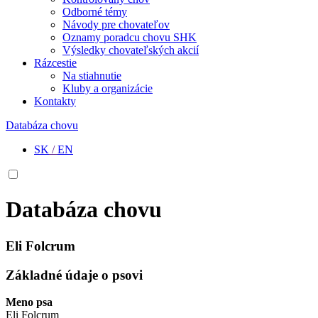
Odborné témy
Návody pre chovateľov
Oznamy poradcu chovu SHK
Výsledky chovateľských akcií
Rázcestie
Na stiahnutie
Kluby a organizácie
Kontakty
Databáza chovu
SK
/
EN
Databáza chovu
Eli Folcrum
Základné údaje o psovi
Meno psa
Eli Folcrum