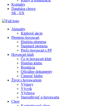
Kluby a organizácie
Kontakty
Databáza chovu
SK
/
EN
Aktuality
Klubové akcie
Plemeno hovawart
História plemena
Štandard plemena
Prečo hovawart s PP
Hovawart klub
Čo je hovawart klub
História klubu
Bonitácia
Oficiálne dokumenty
Činnosť klubu
Život s hovawartom
Výstavy
Výcvik
Výchova
Starostlivosť o hovawarta
Chov
Kontrolovaný chov