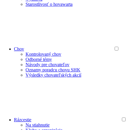
Starostlivosť o hovawarta
Chov
Kontrolovaný chov
Odborné témy
Návody pre chovateľov
Oznamy poradcu chovu SHK
Výsledky chovateľských akcií
Rázcestie
Na stiahnutie