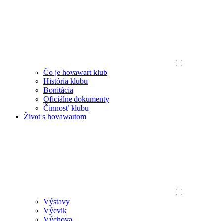
Čo je hovawart klub
História klubu
Bonitácia
Oficiálne dokumenty
Činnosť klubu
Život s hovawartom
Výstavy
Výcvik
Výchova