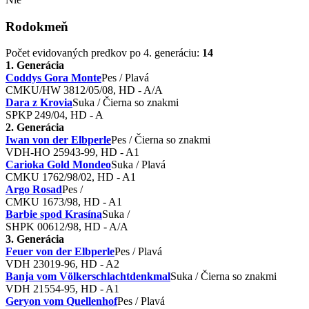
Rodokmeň
Počet evidovaných predkov po 4. generáciu:
14
1. Generácia
Coddys Gora Monte
Pes / Plavá
CMKU/HW 3812/05/08, HD - A/A
Dara z Krovia
Suka / Čierna so znakmi
SPKP 249/04, HD - A
2. Generácia
Iwan von der Elbperle
Pes / Čierna so znakmi
VDH-HO 25943-99, HD - A1
Carioka Gold Mondeo
Suka / Plavá
CMKU 1762/98/02, HD - A1
Argo Rosad
Pes /
CMKU 1673/98, HD - A1
Barbie spod Krasína
Suka /
SHPK 00612/98, HD - A/A
3. Generácia
Feuer von der Elbperle
Pes / Plavá
VDH 23019-96, HD - A2
Banja vom Völkerschlachtdenkmal
Suka / Čierna so znakmi
VDH 21554-95, HD - A1
Geryon vom Quellenhof
Pes / Plavá