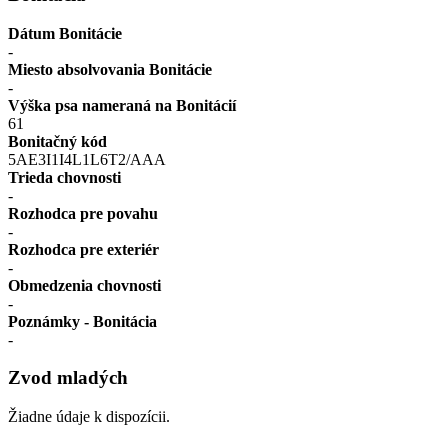
Dátum Bonitácie
-
Miesto absolvovania Bonitácie
-
Výška psa nameraná na Bonitácií
61
Bonitačný kód
5AE3I1I4L1L6T2/AAA
Trieda chovnosti
-
Rozhodca pre povahu
-
Rozhodca pre exteriér
-
Obmedzenia chovnosti
-
Poznámky - Bonitácia
-
Zvod mladých
Žiadne údaje k dispozícii.