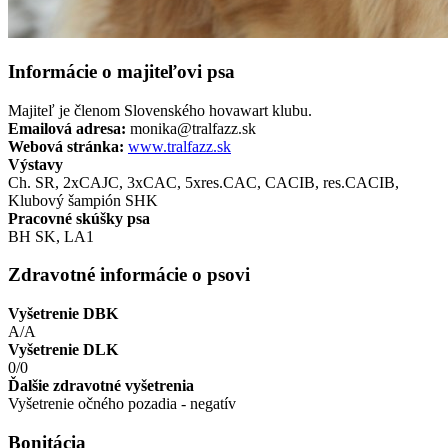
Informácie o majiteľovi psa
Majiteľ je členom Slovenského hovawart klubu.
Emailová adresa:
monika@tralfazz.sk
Webová stránka:
www.tralfazz.sk
Výstavy
Ch. SR, 2xCAJC, 3xCAC, 5xres.CAC, CACIB, res.CACIB,
Klubový šampión SHK
Pracovné skúšky psa
BH SK, LA1
Zdravotné informácie o psovi
Vyšetrenie DBK
A/A
Vyšetrenie DLK
0/0
Ďalšie zdravotné vyšetrenia
Vyšetrenie očného pozadia - negatív
Bonitácia