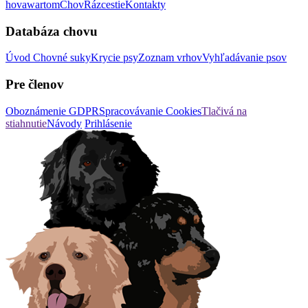
hovawartom
Chov
Rázcestie
Kontakty
Databáza chovu
Úvod
Chovné suky
Krycie psy
Zoznam vrhov
Vyhľadávanie psov
Pre členov
Oboznámenie GDPR
Spracovávanie Cookies
Tlačivá na
stiahnutie
Návody
Prihlásenie