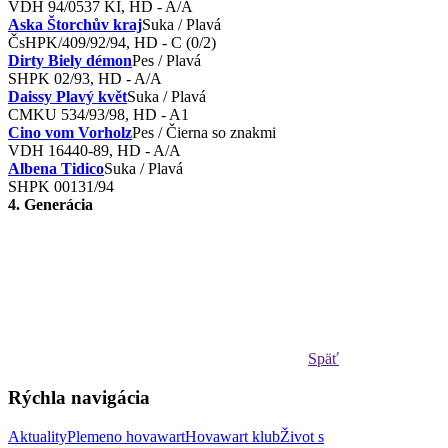
VDH 94/0537 KI, HD - A/A
Aska Štorchův kraj
Suka / Plavá
ČsHPK/409/92/94, HD - C (0/2)
Dirty Biely démon
Pes / Plavá
SHPK 02/93, HD - A/A
Daissy Plavý květ
Suka / Plavá
CMKU 534/93/98, HD - A1
Cino vom Vorholz
Pes / Čierna so znakmi
VDH 16440-89, HD - A/A
Albena Tidico
Suka / Plavá
SHPK 00131/94
4. Generácia
Späť
Rýchla navigácia
Aktuality
Plemeno hovawart
Hovawart klub
Život s