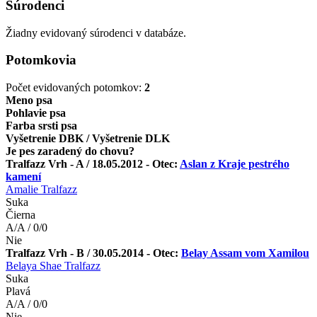
Súrodenci
Žiadny evidovaný súrodenci v databáze.
Potomkovia
Počet evidovaných potomkov:
2
Meno psa
Pohlavie psa
Farba srsti psa
Vyšetrenie DBK / Vyšetrenie DLK
Je pes zaradený do chovu?
Tralfazz Vrh - A / 18.05.2012 - Otec:
Aslan z Kraje pestrého
kamení
Amalie Tralfazz
Suka
Čierna
A/A / 0/0
Nie
Tralfazz Vrh - B / 30.05.2014 - Otec:
Belay Assam vom Xamilou
Belaya Shae Tralfazz
Suka
Plavá
A/A / 0/0
Nie