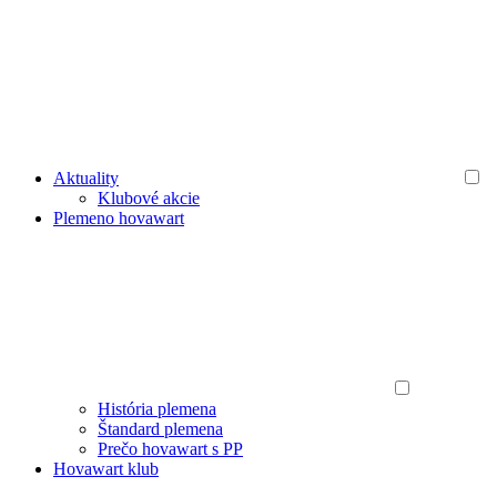
Aktuality
Klubové akcie
Plemeno hovawart
História plemena
Štandard plemena
Prečo hovawart s PP
Hovawart klub