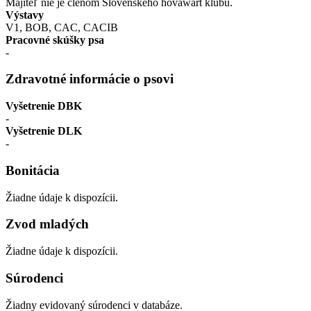
Majiteľ nie je členom Slovenského hovawart klubu.
Výstavy
V1, BOB, CAC, CACIB
Pracovné skúšky psa
-
Zdravotné informácie o psovi
Vyšetrenie DBK
-
Vyšetrenie DLK
-
Bonitácia
Žiadne údaje k dispozícii.
Zvod mladých
Žiadne údaje k dispozícii.
Súrodenci
Žiadny evidovaný súrodenci v databáze.