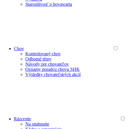
Starostlivosť o hovawarta
Chov
Kontrolovaný chov
Odborné témy
Návody pre chovateľov
Oznamy poradcu chovu SHK
Výsledky chovateľských akcií
Rázcestie
Na stiahnutie