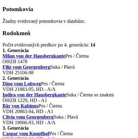
Potomkovia
Žiadny evidovaný potomkovia v databáze.
Rodokmeň
Počet evidovaných predkov po 4. generáciu:
14
1. Generácia
Milan von der Hausbergkante
Pes / Čierna
OHZB 1478
Filiz vom Georgenberg
Suka / Plavá
VDH 25106-98
2. Generácia
Dino vom Lohweg
Pes / Čierna
VDH 21883-95, HD - A/A
Indira von der Hausbergkante
Suka / Čierna so znakmi
ÖHZB 1229, HD - A1
Bär von Kalsinus
Pes / Čierna
VDH 20863-94, HD - A1
Clivia vom Georgenberg
Suka / Plavá
VDH 19066-93, HD - A/A
3. Generácia
Caspar vom Knopfhof
Pes / Čierna