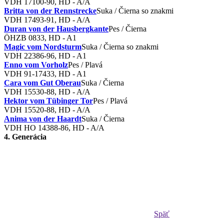
VDH 17100-90, HD - A/A
Britta von der Rennstrecke
Suka / Čierna so znakmi
VDH 17493-91, HD - A/A
Duran von der Hausbergkante
Pes / Čierna
ÖHZB 0833, HD - A1
Magic vom Nordsturm
Suka / Čierna so znakmi
VDH 22386-96, HD - A1
Enno vom Vorholz
Pes / Plavá
VDH 91-17433, HD - A1
Cara vom Gut Oberau
Suka / Čierna
VDH 15530-88, HD - A/A
Hektor vom Tübinger Tor
Pes / Plavá
VDH 15520-88, HD - A/A
Anima von der Haardt
Suka / Čierna
VDH HO 14388-86, HD - A/A
4. Generácia
Späť