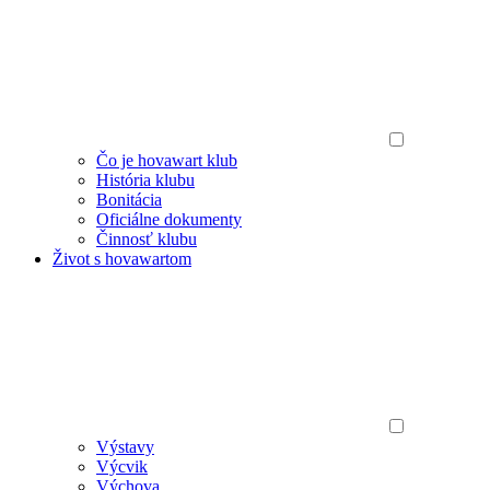
Čo je hovawart klub
História klubu
Bonitácia
Oficiálne dokumenty
Činnosť klubu
Život s hovawartom
Výstavy
Výcvik
Výchova