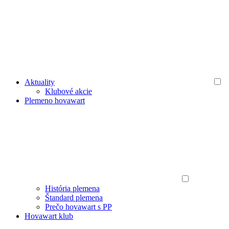
Aktuality
Klubové akcie
Plemeno hovawart
História plemena
Štandard plemena
Prečo hovawart s PP
Hovawart klub