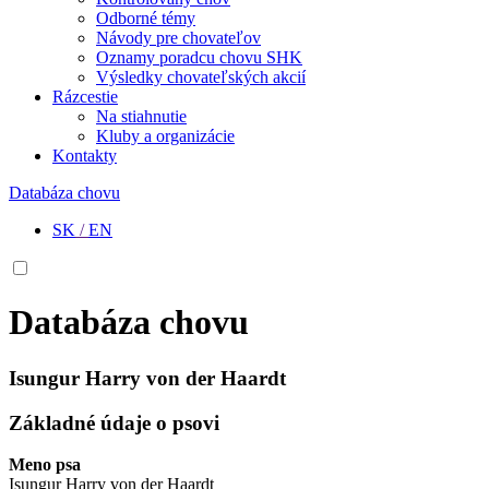
Odborné témy
Návody pre chovateľov
Oznamy poradcu chovu SHK
Výsledky chovateľských akcií
Rázcestie
Na stiahnutie
Kluby a organizácie
Kontakty
Databáza chovu
SK
/
EN
Databáza chovu
Isungur Harry von der Haardt
Základné údaje o psovi
Meno psa
Isungur Harry von der Haardt