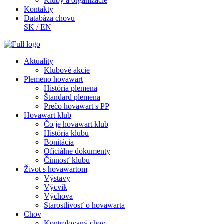
Kluby a organizácie
Kontakty
Databáza chovu
SK
/
EN
Aktuality
Klubové akcie
Plemeno hovawart
História plemena
Štandard plemena
Prečo hovawart s PP
Hovawart klub
Čo je hovawart klub
História klubu
Bonitácia
Oficiálne dokumenty
Činnosť klubu
Život s hovawartom
Výstavy
Výcvik
Výchova
Starostlivosť o hovawarta
Chov
Kontrolovaný chov