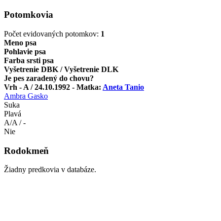
Potomkovia
Počet evidovaných potomkov:
1
Meno psa
Pohlavie psa
Farba srsti psa
Vyšetrenie DBK / Vyšetrenie DLK
Je pes zaradený do chovu?
Vrh - A / 24.10.1992 - Matka:
Aneta Tanio
Ambra Gasko
Suka
Plavá
A/A / -
Nie
Rodokmeň
Žiadny predkovia v databáze.