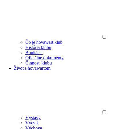
Čo je hovawart klub
História klubu
Bonitácia
Oficiálne dokumenty
Činnosť klubu
Život s hovawartom
Výstavy
Výcvik
Výchova