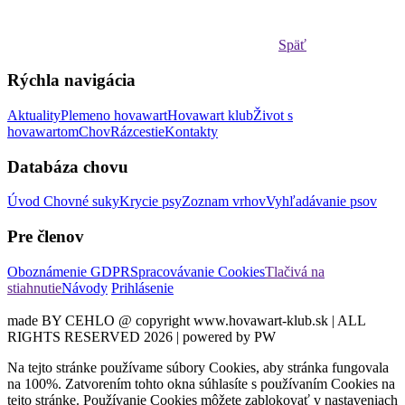
Späť
Rýchla navigácia
Aktuality
Plemeno hovawart
Hovawart klub
Život s
hovawartom
Chov
Rázcestie
Kontakty
Databáza chovu
Úvod
Chovné suky
Krycie psy
Zoznam vrhov
Vyhľadávanie psov
Pre členov
Oboznámenie GDPR
Spracovávanie Cookies
Tlačivá na
stiahnutie
Návody
Prihlásenie
made BY CEHLO @ copyright www.hovawart-klub.sk | ALL
RIGHTS RESERVED 2026 | powered by PW
Na tejto stránke používame súbory Cookies, aby stránka fungovala
na 100%. Zatvorením tohto okna súhlasíte s používaním Cookies na
tejto stránke. Používanie Cookies môžete zablokovať v nastaveniach