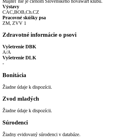
Majiteľ nie je členom Slovenského hovawart klubu.
Výstavy
CAC,BOB,Ch.CZ
Pracovné skúšky psa
ZM, ZVV 1
Zdravotné informácie o psovi
Vyšetrenie DBK
A/A
Vyšetrenie DLK
-
Bonitácia
Žiadne údaje k dispozícii.
Zvod mladých
Žiadne údaje k dispozícii.
Súrodenci
Žiadny evidovaný súrodenci v databáze.