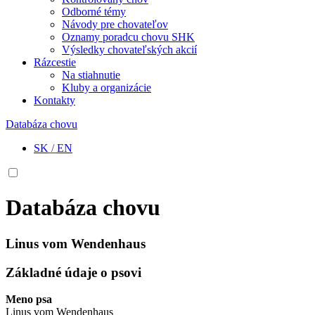
Odborné témy
Návody pre chovateľov
Oznamy poradcu chovu SHK
Výsledky chovateľských akcií
Rázcestie
Na stiahnutie
Kluby a organizácie
Kontakty
Databáza chovu
SK
/
EN
Databáza chovu
Linus vom Wendenhaus
Základné údaje o psovi
Meno psa
Linus vom Wendenhaus