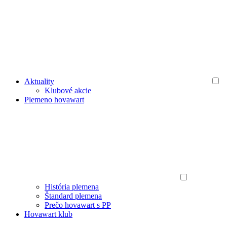
Aktuality
Klubové akcie
Plemeno hovawart
História plemena
Štandard plemena
Prečo hovawart s PP
Hovawart klub