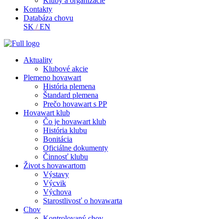
Kluby a organizácie
Kontakty
Databáza chovu
SK
/
EN
Aktuality
Klubové akcie
Plemeno hovawart
História plemena
Štandard plemena
Prečo hovawart s PP
Hovawart klub
Čo je hovawart klub
História klubu
Bonitácia
Oficiálne dokumenty
Činnosť klubu
Život s hovawartom
Výstavy
Výcvik
Výchova
Starostlivosť o hovawarta
Chov
Kontrolovaný chov