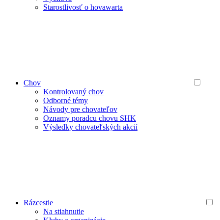
Starostlivosť o hovawarta
Chov
Kontrolovaný chov
Odborné témy
Návody pre chovateľov
Oznamy poradcu chovu SHK
Výsledky chovateľských akcií
Rázcestie
Na stiahnutie