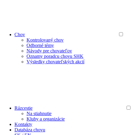
Chov
Kontrolovaný chov
Odborné témy
Návody pre chovateľov
Oznamy poradcu chovu SHK
Výsledky chovateľských akcií
Rázcestie
Na stiahnutie
Kluby a organizácie
Kontakty
Databáza chovu