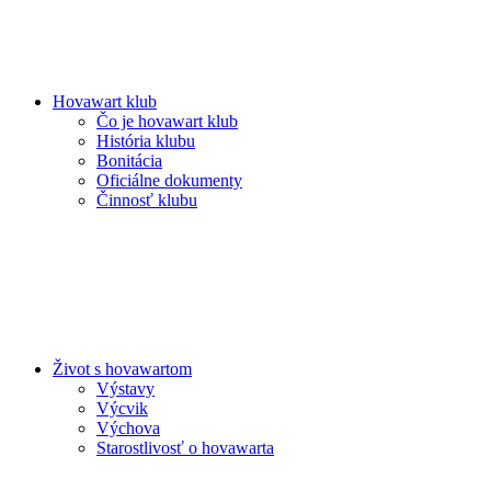
Hovawart klub
Čo je hovawart klub
História klubu
Bonitácia
Oficiálne dokumenty
Činnosť klubu
Život s hovawartom
Výstavy
Výcvik
Výchova
Starostlivosť o hovawarta