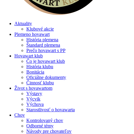
Aktuality
Klubové akcie
Plemeno hovawart
História plemena
Štandard plemena
Prečo hovawart s PP
Hovawart klub
Čo je hovawart klub
História klubu
Bonitácia
Oficiálne dokumenty
Činnosť klubu
Život s hovawartom
Výstavy
Výcvik
Výchova
Starostlivosť o hovawarta
Chov
Kontrolovaný chov
Odborné témy
Návody pre chovateľov