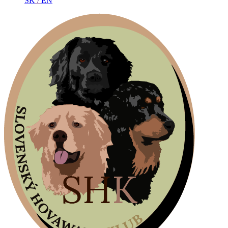
SK
/
EN