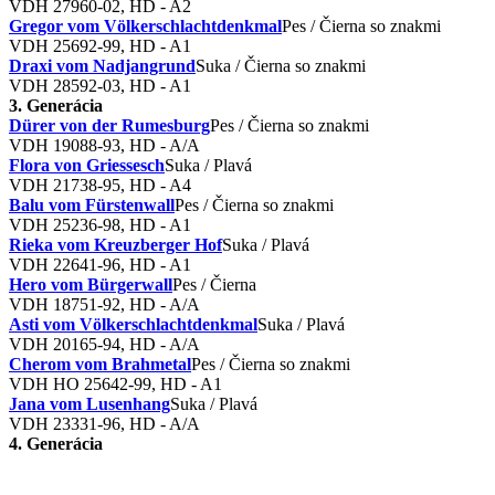
VDH 27960-02, HD - A2
Gregor vom Völkerschlachtdenkmal
Pes / Čierna so znakmi
VDH 25692-99, HD - A1
Draxi vom Nadjangrund
Suka / Čierna so znakmi
VDH 28592-03, HD - A1
3. Generácia
Dürer von der Rumesburg
Pes / Čierna so znakmi
VDH 19088-93, HD - A/A
Flora von Griessesch
Suka / Plavá
VDH 21738-95, HD - A4
Balu vom Fürstenwall
Pes / Čierna so znakmi
VDH 25236-98, HD - A1
Rieka vom Kreuzberger Hof
Suka / Plavá
VDH 22641-96, HD - A1
Hero vom Bürgerwall
Pes / Čierna
VDH 18751-92, HD - A/A
Asti vom Völkerschlachtdenkmal
Suka / Plavá
VDH 20165-94, HD - A/A
Cherom vom Brahmetal
Pes / Čierna so znakmi
VDH HO 25642-99, HD - A1
Jana vom Lusenhang
Suka / Plavá
VDH 23331-96, HD - A/A
4. Generácia