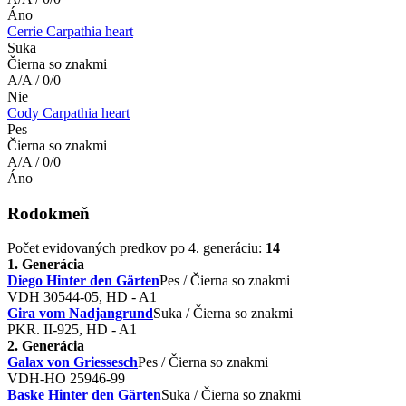
Áno
Cerrie Carpathia heart
Suka
Čierna so znakmi
A/A / 0/0
Nie
Cody Carpathia heart
Pes
Čierna so znakmi
A/A / 0/0
Áno
Rodokmeň
Počet evidovaných predkov po 4. generáciu:
14
1. Generácia
Diego Hinter den Gärten
Pes / Čierna so znakmi
VDH 30544-05, HD - A1
Gira vom Nadjangrund
Suka / Čierna so znakmi
PKR. II-925, HD - A1
2. Generácia
Galax von Griessesch
Pes / Čierna so znakmi
VDH-HO 25946-99
Baske Hinter den Gärten
Suka / Čierna so znakmi