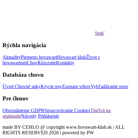
Späť
Rýchla navigácia
Aktuality
Plemeno hovawart
Hovawart klub
Život s
hovawartom
Chov
Rázcestie
Kontakty
Databáza chovu
Úvod
Chovné suky
Krycie psy
Zoznam vrhov
Vyhľadávanie psov
Pre členov
Oboznámenie GDPR
Spracovávanie Cookies
Tlačivá na
stiahnutie
Návody
Prihlásenie
made BY CEHLO @ copyright www.hovawart-klub.sk | ALL
RIGHTS RESERVED 2026 | powered by PW