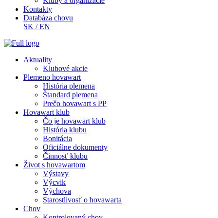
Kluby a organizácie
Kontakty
Databáza chovu
SK
/
EN
Aktuality
Klubové akcie
Plemeno hovawart
História plemena
Štandard plemena
Prečo hovawart s PP
Hovawart klub
Čo je hovawart klub
História klubu
Bonitácia
Oficiálne dokumenty
Činnosť klubu
Život s hovawartom
Výstavy
Výcvik
Výchova
Starostlivosť o hovawarta
Chov
Kontrolovaný chov