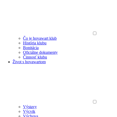
Čo je hovawart klub
História klubu
Bonitácia
Oficiálne dokumenty
Činnosť klubu
Život s hovawartom
Výstavy
Výcvik
Výchova