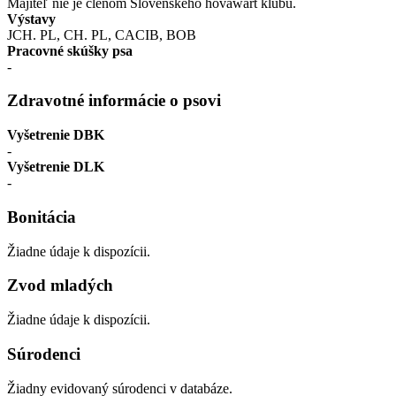
Majiteľ nie je členom Slovenského hovawart klubu.
Výstavy
JCH. PL, CH. PL, CACIB, BOB
Pracovné skúšky psa
-
Zdravotné informácie o psovi
Vyšetrenie DBK
-
Vyšetrenie DLK
-
Bonitácia
Žiadne údaje k dispozícii.
Zvod mladých
Žiadne údaje k dispozícii.
Súrodenci
Žiadny evidovaný súrodenci v databáze.