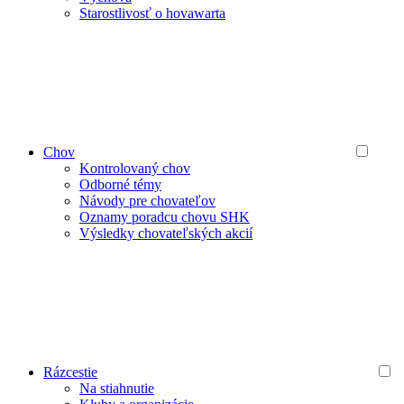
Starostlivosť o hovawarta
Chov
Kontrolovaný chov
Odborné témy
Návody pre chovateľov
Oznamy poradcu chovu SHK
Výsledky chovateľských akcií
Rázcestie
Na stiahnutie