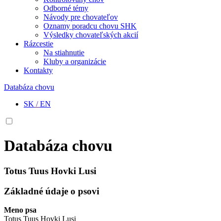
Odborné témy
Návody pre chovateľov
Oznamy poradcu chovu SHK
Výsledky chovateľských akcií
Rázcestie
Na stiahnutie
Kluby a organizácie
Kontakty
Databáza chovu
SK
/
EN
Databáza chovu
Totus Tuus Hovki Lusi
Základné údaje o psovi
Meno psa
Totus Tuus Hovki Lusi