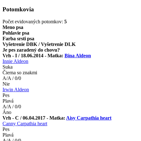
Potomkovia
Počet evidovaných potomkov:
5
Meno psa
Pohlavie psa
Farba srsti psa
Vyšetrenie DBK / Vyšetrenie DLK
Je pes zaradený do chovu?
Vrh - I / 18.06.2014 - Matka:
Bina Aldeon
Innie Aldeon
Suka
Čierna so znakmi
A/A / 0/0
Nie
Irwin Aldeon
Pes
Plavá
A/A / 0/0
Áno
Vrh - C / 06.04.2017 - Matka:
Aisy Carpathia heart
Canny Carpathia heart
Pes
Plavá
A/A / 0/0