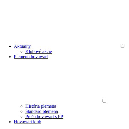
Aktuality
Klubové akcie
Plemeno hovawart
História plemena
Štandard plemena
Prečo hovawart s PP
Hovawart klub