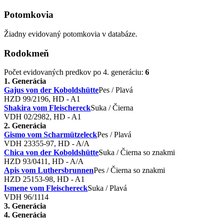
Potomkovia
Žiadny evidovaný potomkovia v databáze.
Rodokmeň
Počet evidovaných predkov po 4. generáciu:
6
1. Generácia
Gajus von der Koboldshütte
Pes / Plavá
HZD 99/2196, HD - A1
Shakira vom Fleischereck
Suka / Čierna
VDH 02/2982, HD - A1
2. Generácia
Gismo vom Scharmützeleck
Pes / Plavá
VDH 23355-97, HD - A/A
Chica von der Koboldshütte
Suka / Čierna so znakmi
HZD 93/0411, HD - A/A
Apis vom Luthersbrunnen
Pes / Čierna so znakmi
HZD 25153-98, HD - A1
Ismene vom Fleischereck
Suka / Plavá
VDH 96/1114
3. Generácia
4. Generácia