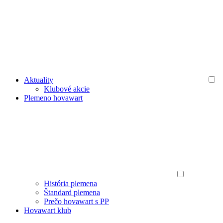
Aktuality
Klubové akcie
Plemeno hovawart
História plemena
Štandard plemena
Prečo hovawart s PP
Hovawart klub