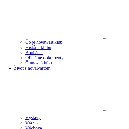
Čo je hovawart klub
História klubu
Bonitácia
Oficiálne dokumenty
Činnosť klubu
Život s hovawartom
Výstavy
Výcvik
Výchova