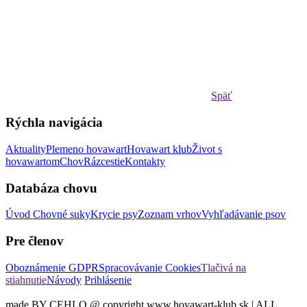
Späť
Rýchla navigácia
Aktuality
Plemeno hovawart
Hovawart klub
Život s
hovawartom
Chov
Rázcestie
Kontakty
Databáza chovu
Úvod
Chovné suky
Krycie psy
Zoznam vrhov
Vyhľadávanie psov
Pre členov
Oboznámenie GDPR
Spracovávanie Cookies
Tlačivá na
stiahnutie
Návody
Prihlásenie
made BY CEHLO @ copyright www.hovawart-klub.sk | ALL