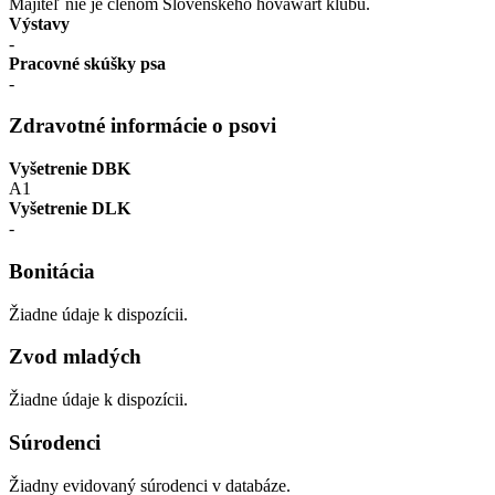
Majiteľ nie je členom Slovenského hovawart klubu.
Výstavy
-
Pracovné skúšky psa
-
Zdravotné informácie o psovi
Vyšetrenie DBK
A1
Vyšetrenie DLK
-
Bonitácia
Žiadne údaje k dispozícii.
Zvod mladých
Žiadne údaje k dispozícii.
Súrodenci
Žiadny evidovaný súrodenci v databáze.