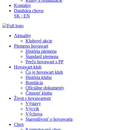
Kluby a organizácie
Kontakty
Databáza chovu
SK
/
EN
Aktuality
Klubové akcie
Plemeno hovawart
História plemena
Štandard plemena
Prečo hovawart s PP
Hovawart klub
Čo je hovawart klub
História klubu
Bonitácia
Oficiálne dokumenty
Činnosť klubu
Život s hovawartom
Výstavy
Výcvik
Výchova
Starostlivosť o hovawarta
Chov
Kontrolovaný chov