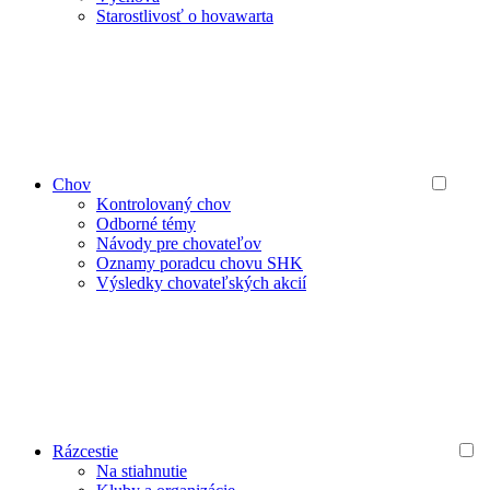
Starostlivosť o hovawarta
Chov
Kontrolovaný chov
Odborné témy
Návody pre chovateľov
Oznamy poradcu chovu SHK
Výsledky chovateľských akcií
Rázcestie
Na stiahnutie