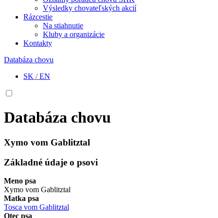
Výsledky chovateľských akcií
Rázcestie
Na stiahnutie
Kluby a organizácie
Kontakty
Databáza chovu
SK
/
EN
Databáza chovu
Xymo vom Gablitztal
Základné údaje o psovi
Meno psa
Xymo vom Gablitztal
Matka psa
Tosca vom Gablitztal
Otec psa