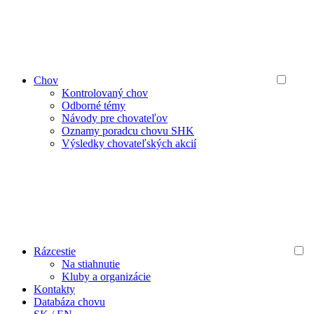
Chov
Kontrolovaný chov
Odborné témy
Návody pre chovateľov
Oznamy poradcu chovu SHK
Výsledky chovateľských akcií
Rázcestie
Na stiahnutie
Kluby a organizácie
Kontakty
Databáza chovu