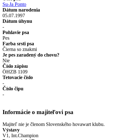
Su-Ja Ponto
Dátum narodenia
05.07.1997
Dátum úhynu
-
Pohlavie psa
Pes
Farba srsti psa
Čierna so znakmi
Je pes zaradený do chovu?
Nie
Číslo zápisu
ÖHZB 1109
Tetovacie číslo
-
Číslo čipu
-
Informácie o majiteľovi psa
Majiteľ nie je členom Slovenského hovawart klubu.
Výstavy
V1, Int.Champion