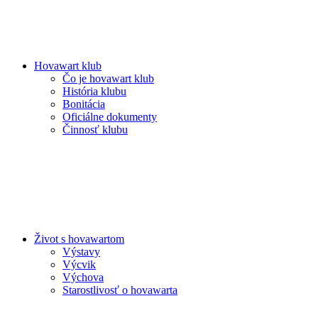
Hovawart klub
Čo je hovawart klub
História klubu
Bonitácia
Oficiálne dokumenty
Činnosť klubu
Život s hovawartom
Výstavy
Výcvik
Výchova
Starostlivosť o hovawarta