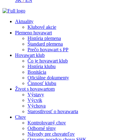
SK
/
EN
Aktuality
Klubové akcie
Plemeno hovawart
História plemena
Štandard plemena
Prečo hovawart s PP
Hovawart klub
Čo je hovawart klub
História klubu
Bonitácia
Oficiálne dokumenty
Činnosť klubu
Život s hovawartom
Výstavy
Výcvik
Výchova
Starostlivosť o hovawarta
Chov
Kontrolovaný chov
Odborné témy
Návody pre chovateľov
Oznamy poradcu chovu SHK