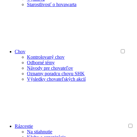
Starostlivosť o hovawarta
Chov
Kontrolovaný chov
Odborné témy
Návody pre chovateľov
Oznamy poradcu chovu SHK
Výsledky chovateľských akcií
Rázcestie
Na stiahnutie