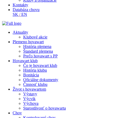
Kluby a organizácie
Kontakty
Databáza chovu
SK
/
EN
Aktuality
Klubové akcie
Plemeno hovawart
História plemena
Štandard plemena
Prečo hovawart s PP
Hovawart klub
Čo je hovawart klub
História klubu
Bonitácia
Oficiálne dokumenty
Činnosť klubu
Život s hovawartom
Výstavy
Výcvik
Výchova
Starostlivosť o hovawarta
Chov
Kontrolovaný chov