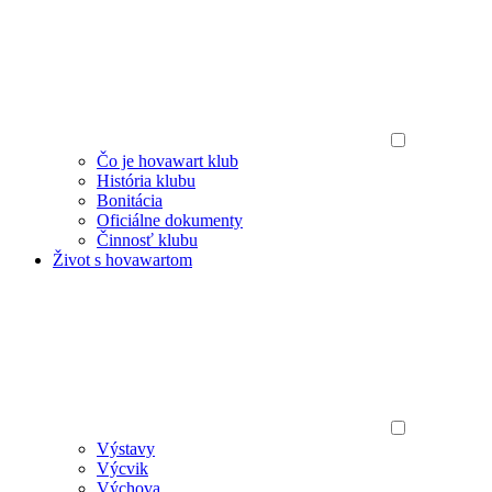
Čo je hovawart klub
História klubu
Bonitácia
Oficiálne dokumenty
Činnosť klubu
Život s hovawartom
Výstavy
Výcvik
Výchova