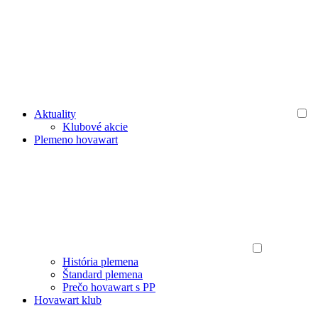
Aktuality
Klubové akcie
Plemeno hovawart
História plemena
Štandard plemena
Prečo hovawart s PP
Hovawart klub