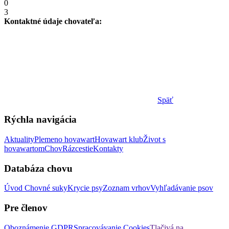
0
3
Kontaktné údaje chovateľa:
Späť
Rýchla navigácia
Aktuality
Plemeno hovawart
Hovawart klub
Život s
hovawartom
Chov
Rázcestie
Kontakty
Databáza chovu
Úvod
Chovné suky
Krycie psy
Zoznam vrhov
Vyhľadávanie psov
Pre členov
Oboznámenie GDPR
Spracovávanie Cookies
Tlačivá na