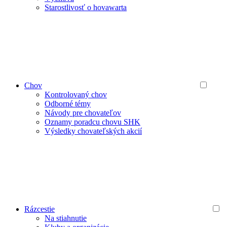
Starostlivosť o hovawarta
Chov
Kontrolovaný chov
Odborné témy
Návody pre chovateľov
Oznamy poradcu chovu SHK
Výsledky chovateľských akcií
Rázcestie
Na stiahnutie