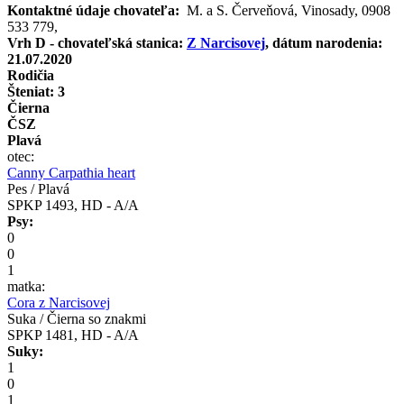
Kontaktné údaje chovateľa:
M. a S. Červeňová, Vinosady, 0908
533 779,
Vrh D - chovateľská stanica:
Z Narcisovej
, dátum narodenia:
21.07.2020
Rodičia
Šteniat: 3
Čierna
ČSZ
Plavá
otec:
Canny Carpathia heart
Pes / Plavá
SPKP 1493, HD - A/A
Psy:
0
0
1
matka:
Cora z Narcisovej
Suka / Čierna so znakmi
SPKP 1481, HD - A/A
Suky:
1
0
1