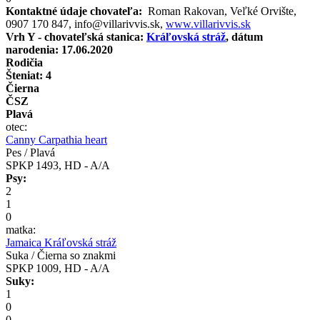
Kontaktné údaje chovateľa:
Roman Rakovan, Veľké Orvište,
0907 170 847, info@villarivvis.sk,
www.villarivvis.sk
Vrh Y - chovateľská stanica:
Kráľovská stráž
, dátum
narodenia: 17.06.2020
Rodičia
Šteniat: 4
Čierna
ČSZ
Plavá
otec:
Canny Carpathia heart
Pes / Plavá
SPKP 1493, HD - A/A
Psy:
2
1
0
matka:
Jamaica Kráľovská stráž
Suka / Čierna so znakmi
SPKP 1009, HD - A/A
Suky:
1
0
0