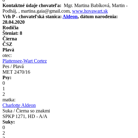
Kontaktné údaje chovateľa:
Mgr. Martina Babíková, Martin -
Podháj, , martina.gaia@gmail.com,
www.hovawart.sk
Vrh P - chovateľská stanica:
Aldeon
, dátum narodenia:
28.04.2020
Rodičia
Šteniat: 8
Čierna
ČSZ
Plavá
otec:
Plattensee-Wart Cortez
Pes / Plavá
MET 2470/16
Psy:
0
1
2
matka:
Charlotte Aldeon
Suka / Čierna so znakmi
SPKP 1271, HD - A/A
Suky:
0
2