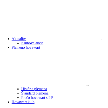
Aktuality
Klubové akcie
Plemeno hovawart
História plemena
Štandard plemena
Prečo hovawart s PP
Hovawart klub