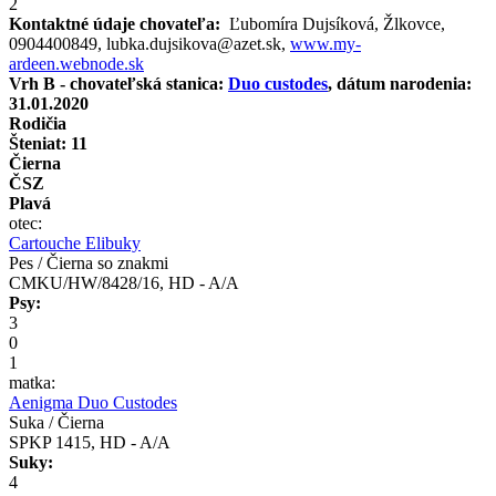
2
Kontaktné údaje chovateľa:
Ľubomíra Dujsíková, Žlkovce,
0904400849, lubka.dujsikova@azet.sk,
www.my-
ardeen.webnode.sk
Vrh B - chovateľská stanica:
Duo custodes
, dátum narodenia:
31.01.2020
Rodičia
Šteniat: 11
Čierna
ČSZ
Plavá
otec:
Cartouche Elibuky
Pes / Čierna so znakmi
CMKU/HW/8428/16, HD - A/A
Psy:
3
0
1
matka:
Aenigma Duo Custodes
Suka / Čierna
SPKP 1415 , HD - A/A
Suky:
4