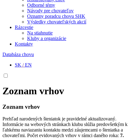
Odborné témy
Návody pre chovateľov
Oznamy poradcu chovu SHK
Výsledky chovateľských akcií
Rázcestie
Na stiahnutie
Kluby a organizácie
Kontakty
Databáza chovu
SK
/
EN
Zoznam vrhov
Zoznam vrhov
Prehľad narodených šteniatok je pravidelné aktualizovaný.
Informácie na webových stránkach klubu slúžia predovšetkým k
ľahkému naviazaniu kontaktu medzi záujemcami o šteniatka a
chovateľmi. Počet evidovaných vrhov v rámci daného roka:
7.