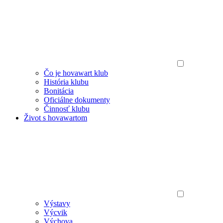
Čo je hovawart klub
História klubu
Bonitácia
Oficiálne dokumenty
Činnosť klubu
Život s hovawartom
Výstavy
Výcvik
Výchova