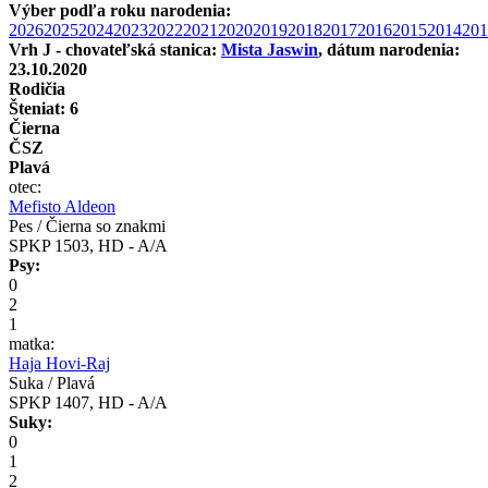
Výber podľa roku narodenia:
2026
2025
2024
2023
2022
2021
2020
2019
2018
2017
2016
2015
2014
201
Vrh J - chovateľská stanica:
Mista Jaswin
, dátum narodenia:
23.10.2020
Rodičia
Šteniat: 6
Čierna
ČSZ
Plavá
otec:
Mefisto Aldeon
Pes / Čierna so znakmi
SPKP 1503, HD - A/A
Psy:
0
2
1
matka:
Haja Hovi-Raj
Suka / Plavá
SPKP 1407, HD - A/A
Suky:
0
1
2