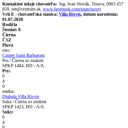
Kontaktné údaje chovateľa:
Ing. Ivan Slovák, Trnava, 0903 457
859, istt@centrum.sk,
www.facebook.com/znarcisovej
Vrh E - chovateľská stanica:
Villa Rivvis
, dátum narodenia:
01.07.2020
Rodičia
Šteniat: 8
Čierna
ČSZ
Plavá
otec:
Casper Saint Barbarons
Pes / Čierna so znakmi
SPKP 1484, HD - A/A
Psy:
0
4
0
matka:
Diabola Villa Rivvis
Suka / Čierna so znakmi
SPKP 1423, HD - A/A
Suky:
0
4
0