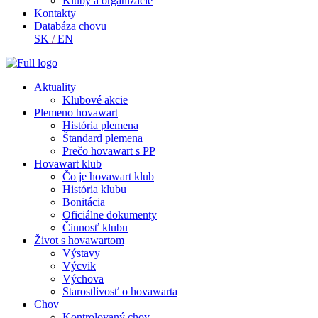
Kluby a organizácie
Kontakty
Databáza chovu
SK
/
EN
Aktuality
Klubové akcie
Plemeno hovawart
História plemena
Štandard plemena
Prečo hovawart s PP
Hovawart klub
Čo je hovawart klub
História klubu
Bonitácia
Oficiálne dokumenty
Činnosť klubu
Život s hovawartom
Výstavy
Výcvik
Výchova
Starostlivosť o hovawarta
Chov
Kontrolovaný chov