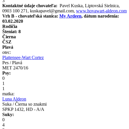
3
Kontaktné údaje chovateľa:
Pavel Kuska, Liptovská Sielnica,
0903 100 271, kuskapavel@gmail.com,
www.hovawart-aldeon.com
Vrh B - chovateľská stanica:
My Ardeen
, dátum narodenia:
03.02.2020
Rodičia
Šteniat: 8
Čierna
ČSZ
Plavá
otec:
Plattensee-Wart Cortez
Pes / Plavá
MET 2470/16
Psy:
0
1
1
matka:
Luna Aldeon
Suka / Čierna so znakmi
SPKP 1432, HD - A/A
Suky:
0
4