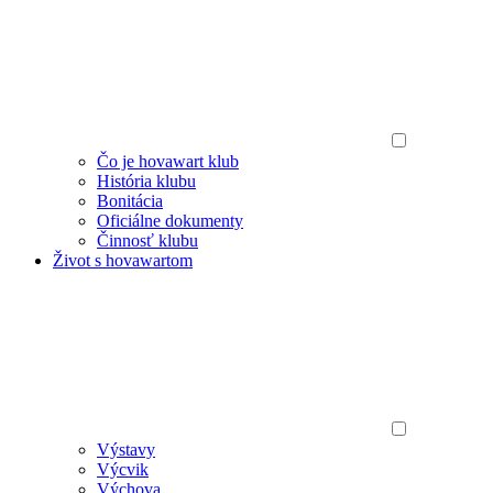
Čo je hovawart klub
História klubu
Bonitácia
Oficiálne dokumenty
Činnosť klubu
Život s hovawartom
Výstavy
Výcvik
Výchova