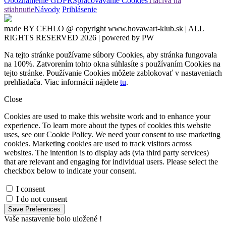
Oboznámenie GDPR
Spracovávanie Cookies
Tlačivá na
stiahnutie
Návody
Prihlásenie
made BY CEHLO @ copyright www.hovawart-klub.sk | ALL
RIGHTS RESERVED 2026 | powered by PW
Na tejto stránke používame súbory Cookies, aby stránka fungovala
na 100%. Zatvorením tohto okna súhlasíte s používaním Cookies na
tejto stránke. Používanie Cookies môžete zablokovať v nastaveniach
prehliadača. Viac informácií nájdete
tu
.
Close
Cookies are used to make this website work and to enhance your
experience. To learn more about the types of cookies this website
uses, see our Cookie Policy. We need your consent to use marketing
cookies. Marketing cookies are used to track visitors across
websites. The intention is to display ads (via third party services)
that are relevant and engaging for individual users. Please select the
checkbox below to indicate your consent.
I consent
I do not consent
Save Preferences
Vaše nastavenie bolo uložené !