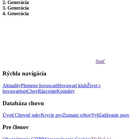
2. Generácia
3. Generácia
4. Generácia
Späť
Rýchla navigácia
Aktuality
Plemeno hovawart
Hovawart klub
Život s
hovawartom
Chov
Rázcestie
Kontakty
Databáza chovu
Úvod
Chovné suky
Krycie psy
Zoznam vrhov
Vyhľadávanie psov
Pre členov