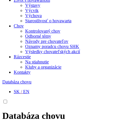
Život s hovawartom
Výstavy
Výcvik
Výchova
Starostlivosť o hovawarta
Chov
Kontrolovaný chov
Odborné témy
Návody pre chovateľov
Oznamy poradcu chovu SHK
Výsledky chovateľských akcií
Rázcestie
Na stiahnutie
Kluby a organizácie
Kontakty
Databáza chovu
SK
/
EN
Databáza chovu