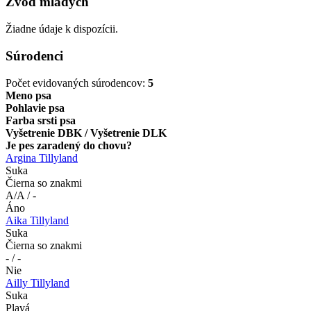
Zvod mladých
Žiadne údaje k dispozícii.
Súrodenci
Počet evidovaných súrodencov:
5
Meno psa
Pohlavie psa
Farba srsti psa
Vyšetrenie DBK / Vyšetrenie DLK
Je pes zaradený do chovu?
Argina Tillyland
Suka
Čierna so znakmi
A/A / -
Áno
Aika Tillyland
Suka
Čierna so znakmi
- / -
Nie
Ailly Tillyland
Suka
Plavá