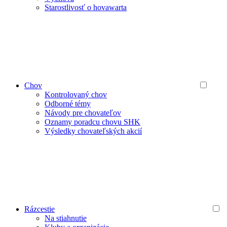
Starostlivosť o hovawarta
Chov
Kontrolovaný chov
Odborné témy
Návody pre chovateľov
Oznamy poradcu chovu SHK
Výsledky chovateľských akcií
Rázcestie
Na stiahnutie