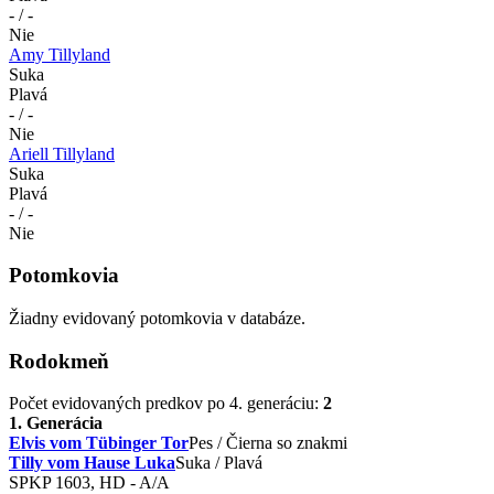
- / -
Nie
Amy Tillyland
Suka
Plavá
- / -
Nie
Ariell Tillyland
Suka
Plavá
- / -
Nie
Potomkovia
Žiadny evidovaný potomkovia v databáze.
Rodokmeň
Počet evidovaných predkov po 4. generáciu:
2
1. Generácia
Elvis vom Tübinger Tor
Pes / Čierna so znakmi
Tilly vom Hause Luka
Suka / Plavá
SPKP 1603, HD - A/A