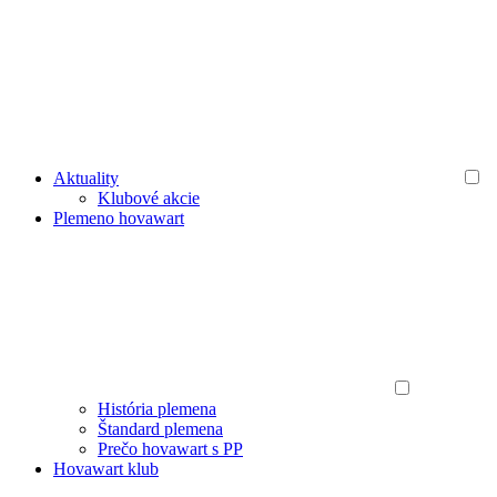
Aktuality
Klubové akcie
Plemeno hovawart
História plemena
Štandard plemena
Prečo hovawart s PP
Hovawart klub