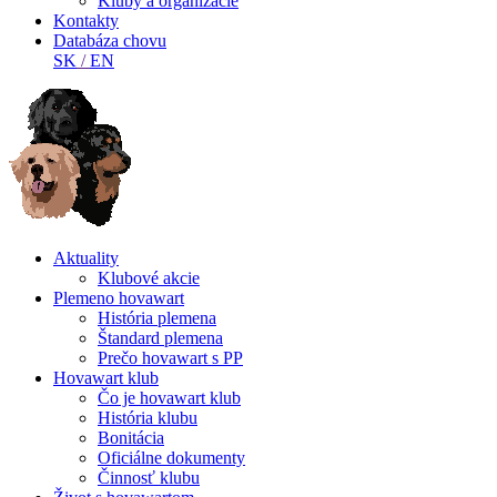
Kluby a organizácie
Kontakty
Databáza chovu
SK
/
EN
Aktuality
Klubové akcie
Plemeno hovawart
História plemena
Štandard plemena
Prečo hovawart s PP
Hovawart klub
Čo je hovawart klub
História klubu
Bonitácia
Oficiálne dokumenty
Činnosť klubu