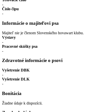
-
Číslo čipu
-
Informácie o majiteľovi psa
Majiteľ nie je členom Slovenského hovawart klubu.
Výstavy
-
Pracovné skúšky psa
-
Zdravotné informácie o psovi
Vyšetrenie DBK
-
Vyšetrenie DLK
-
Bonitácia
Žiadne údaje k dispozícii.