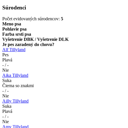
Súrodenci
Počet evidovaných súrodencov:
5
Meno psa
Pohlavie psa
Farba srsti psa
Vyšetrenie DBK / Vyšetrenie DLK
Je pes zaradený do chovu?
Alf Tillyland
Pes
Plavá
- / -
Nie
Aika Tillyland
Suka
Čierna so znakmi
- / -
Nie
Ailly Tillyland
Suka
Plavá
- / -
Nie
Amy Tillyland