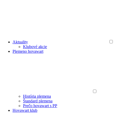
Aktuality
Klubové akcie
Plemeno hovawart
História plemena
Štandard plemena
Prečo hovawart s PP
Hovawart klub