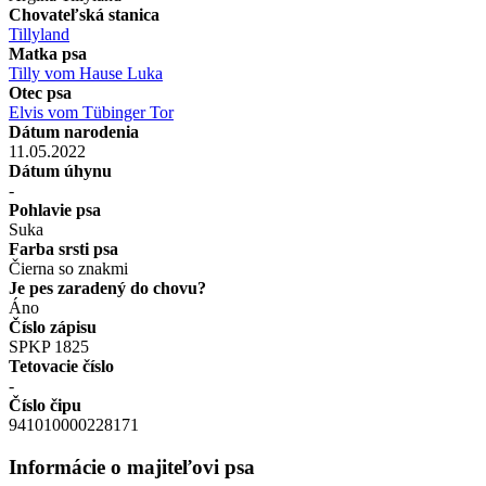
Chovateľská stanica
Tillyland
Matka psa
Tilly vom Hause Luka
Otec psa
Elvis vom Tübinger Tor
Dátum narodenia
11.05.2022
Dátum úhynu
-
Pohlavie psa
Suka
Farba srsti psa
Čierna so znakmi
Je pes zaradený do chovu?
Áno
Číslo zápisu
SPKP 1825
Tetovacie číslo
-
Číslo čipu
941010000228171
Informácie o majiteľovi psa