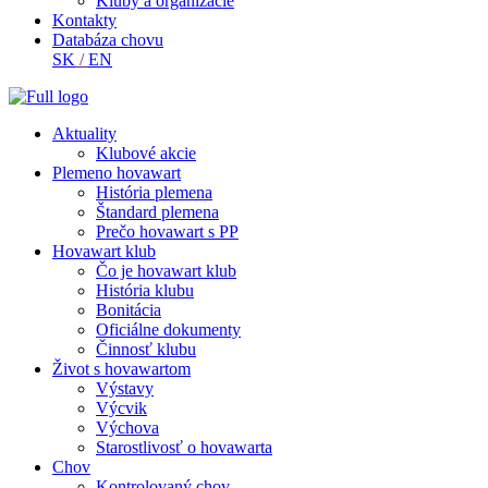
Kluby a organizácie
Kontakty
Databáza chovu
SK
/
EN
Aktuality
Klubové akcie
Plemeno hovawart
História plemena
Štandard plemena
Prečo hovawart s PP
Hovawart klub
Čo je hovawart klub
História klubu
Bonitácia
Oficiálne dokumenty
Činnosť klubu
Život s hovawartom
Výstavy
Výcvik
Výchova
Starostlivosť o hovawarta
Chov
Kontrolovaný chov