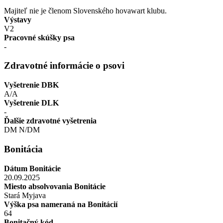
Majiteľ nie je členom Slovenského hovawart klubu.
Výstavy
V2
Pracovné skúšky psa
-
Zdravotné informácie o psovi
Vyšetrenie DBK
A/A
Vyšetrenie DLK
-
Ďalšie zdravotné vyšetrenia
DM N/DM
Bonitácia
Dátum Bonitácie
20.09.2025
Miesto absolvovania Bonitácie
Stará Myjava
Výška psa nameraná na Bonitácií
64
Bonitačný kód