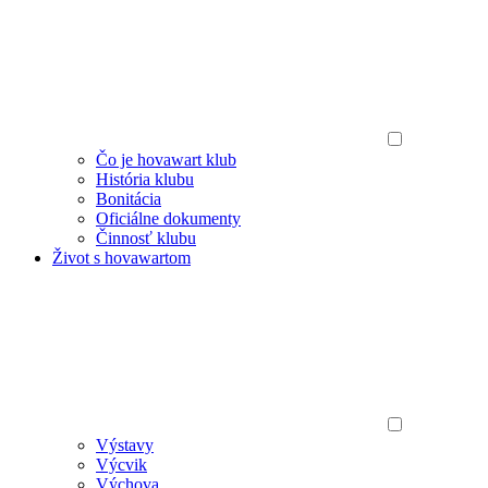
Čo je hovawart klub
História klubu
Bonitácia
Oficiálne dokumenty
Činnosť klubu
Život s hovawartom
Výstavy
Výcvik
Výchova