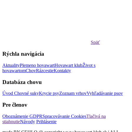
Späť
Rýchla navigácia
Aktuality
Plemeno hovawart
Hovawart klub
Život s
hovawartom
Chov
Rázcestie
Kontakty
Databáza chovu
Úvod
Chovné suky
Krycie psy
Zoznam vrhov
Vyhľadávanie psov
Pre členov
Oboznámenie GDPR
Spracovávanie Cookies
Tlačivá na
stiahnutie
Návody
Prihlásenie