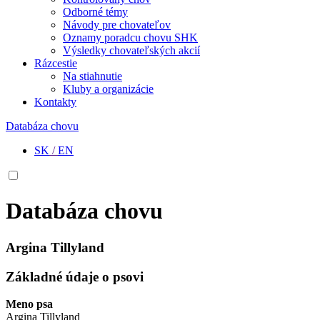
Odborné témy
Návody pre chovateľov
Oznamy poradcu chovu SHK
Výsledky chovateľských akcií
Rázcestie
Na stiahnutie
Kluby a organizácie
Kontakty
Databáza chovu
SK
/
EN
Databáza chovu
Argina Tillyland
Základné údaje o psovi
Meno psa
Argina Tillyland