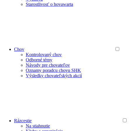
Starostlivosť o hovawarta
Chov
Kontrolovaný chov
Odborné témy
Návody pre chovateľov
Oznamy poradcu chovu SHK
Výsledky chovateľských akcií
Rázcestie
Na stiahnutie