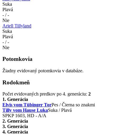
Suka
Plavá
- / -
Nie
Ariell Tillyland
Suka
Plavá
- / -
Nie
Potomkovia
Žiadny evidovaný potomkovia v databáze.
Rodokmeň
Počet evidovaných predkov po 4. generáciu:
2
1. Generácia
Elvis vom Tübinger Tor
Pes / Čierna so znakmi
Tilly vom Hause Luka
Suka / Plavá
SPKP 1603, HD - A/A
2. Generácia
3. Generácia
4. Generácia