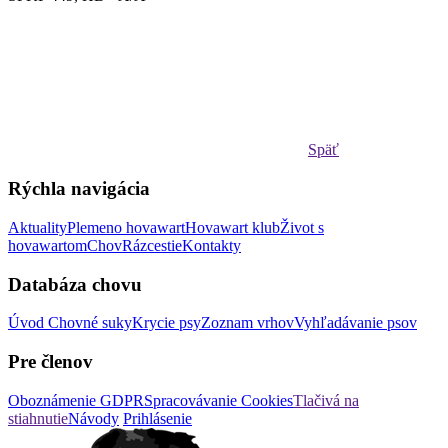
Späť
Rýchla navigácia
Aktuality
Plemeno hovawart
Hovawart klub
Život s
hovawartom
Chov
Rázcestie
Kontakty
Databáza chovu
Úvod
Chovné suky
Krycie psy
Zoznam vrhov
Vyhľadávanie psov
Pre členov
Oboznámenie GDPR
Spracovávanie Cookies
Tlačivá na
stiahnutie
Návody
Prihlásenie