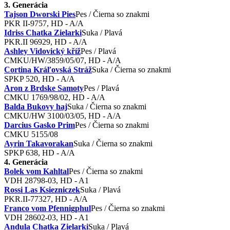
3. Generácia
Tajson Dworski Pies
Pes / Čierna so znakmi
PKR II-9757, HD - A/A
Idriss Chatka Zielarki
Suka / Plavá
PKR.II 96929, HD - A/A
Ashley Vidovický kříž
Pes / Plavá
CMKU/HW/3859/05/07, HD - A/A
Cortina Kráľovská Stráž
Suka / Čierna so znakmi
SPKP 520 , HD - A/A
Aron z Brdske Samoty
Pes / Plavá
CMKU 1769/98/02, HD - A/A
Balda Bukovy haj
Suka / Čierna so znakmi
CMKU/HW 3100/03/05, HD - A/A
Darcius Gasko Prim
Pes / Čierna so znakmi
CMKU 5155/08
Ayrin Takavorakan
Suka / Čierna so znakmi
SPKP 638, HD - A/A
4. Generácia
Bolek vom Kahltal
Pes / Čierna so znakmi
VDH 28798-03, HD - A1
Rossi Las Ksiezniczek
Suka / Plavá
PKR.II-77327, HD - A/A
Franco vom Pfennigphul
Pes / Čierna so znakmi
VDH 28602-03, HD - A1
Andula Chatka Zielarki
Suka / Plavá