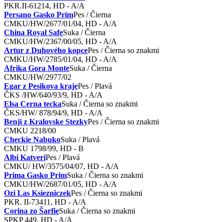
PKR.II-61214, HD - A/A
Persano Gasko Prim
Pes / Čierna
CMKU/HW/2677/01/04, HD - A/A
China Royal Safe
Suka / Čierna
CMKU/HW/2367/00/05, HD - A/A
Artur z Duhového kopce
Pes / Čierna so znakmi
CMKU/HW/2785/01/04, HD - A/A
Afrika Gora Monte
Suka / Čierna
CMKU/HW/2977/02
Egar z Pesikova kraje
Pes / Plavá
ČKS /HW/640/93/9, HD - A/A
Elsa Cerna tecka
Suka / Čierna so znakmi
ČKS/HW/ 878/94/9, HD - A/A
Benji z Kralovske Stezky
Pes / Čierna so znakmi
CMKU 2218/00
Checkie Nabuko
Suka / Plavá
CMKU 1798/99, HD - B
Albi Katveri
Pes / Plavá
CMKU/ HW/3575/04/07, HD - A/A
Prima Gasko Prim
Suka / Čierna so znakmi
CMKU/HW/2687/01/05, HD - A/A
Ozi Las Ksiezniczek
Pes / Čierna so znakmi
PKR. II-73411, HD - A/A
Corina zo Šarfie
Suka / Čierna so znakmi
SPKP 449 , HD - A/A