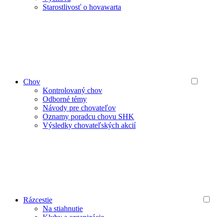
Starostlivosť o hovawarta
Chov
Kontrolovaný chov
Odborné témy
Návody pre chovateľov
Oznamy poradcu chovu SHK
Výsledky chovateľských akcií
Rázcestie
Na stiahnutie