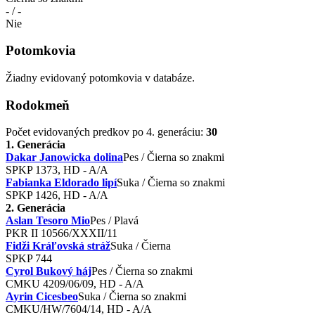
- / -
Nie
Potomkovia
Žiadny evidovaný potomkovia v databáze.
Rodokmeň
Počet evidovaných predkov po 4. generáciu:
30
1. Generácia
Dakar Janowicka dolina
Pes / Čierna so znakmi
SPKP 1373, HD - A/A
Fabianka Eldorado lipí
Suka / Čierna so znakmi
SPKP 1426, HD - A/A
2. Generácia
Aslan Tesoro Mio
Pes / Plavá
PKR II 10566/XXXII/11
Fidži Kráľovská stráž
Suka / Čierna
SPKP 744
Cyrol Bukový háj
Pes / Čierna so znakmi
CMKU 4209/06/09, HD - A/A
Ayrin Cicesbeo
Suka / Čierna so znakmi
CMKU/HW/7604/14, HD - A/A