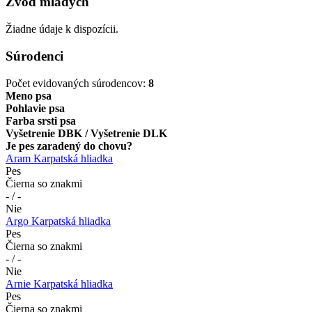
Zvod mladých
Žiadne údaje k dispozícii.
Súrodenci
Počet evidovaných súrodencov:
8
Meno psa
Pohlavie psa
Farba srsti psa
Vyšetrenie DBK / Vyšetrenie DLK
Je pes zaradený do chovu?
Aram Karpatská hliadka
Pes
Čierna so znakmi
- / -
Nie
Argo Karpatská hliadka
Pes
Čierna so znakmi
- / -
Nie
Arnie Karpatská hliadka
Pes
Čierna so znakmi