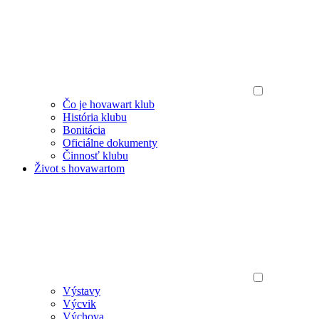
Čo je hovawart klub
História klubu
Bonitácia
Oficiálne dokumenty
Činnosť klubu
Život s hovawartom
Výstavy
Výcvik
Výchova