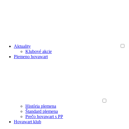
Aktuality
Klubové akcie
Plemeno hovawart
História plemena
Štandard plemena
Prečo hovawart s PP
Hovawart klub