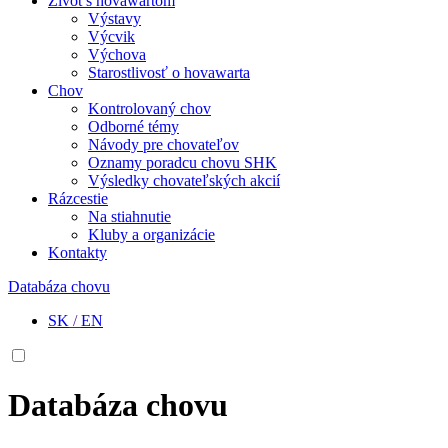
Život s hovawartom
Výstavy
Výcvik
Výchova
Starostlivosť o hovawarta
Chov
Kontrolovaný chov
Odborné témy
Návody pre chovateľov
Oznamy poradcu chovu SHK
Výsledky chovateľských akcií
Rázcestie
Na stiahnutie
Kluby a organizácie
Kontakty
Databáza chovu
SK
/
EN
Databáza chovu