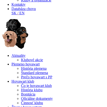
Kluby a organizácie
Kontakty
Databáza chovu
SK
/
EN
Aktuality
Klubové akcie
Plemeno hovawart
História plemena
Štandard plemena
Prečo hovawart s PP
Hovawart klub
Čo je hovawart klub
História klubu
Bonitácia
Oficiálne dokumenty
Činnosť klubu