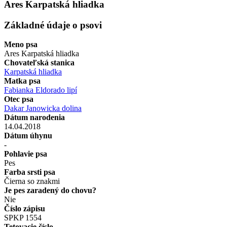
Ares Karpatská hliadka
Základné údaje o psovi
Meno psa
Ares Karpatská hliadka
Chovateľská stanica
Karpatská hliadka
Matka psa
Fabianka Eldorado lipí
Otec psa
Dakar Janowicka dolina
Dátum narodenia
14.04.2018
Dátum úhynu
-
Pohlavie psa
Pes
Farba srsti psa
Čierna so znakmi
Je pes zaradený do chovu?
Nie
Číslo zápisu
SPKP 1554
Tetovacie číslo