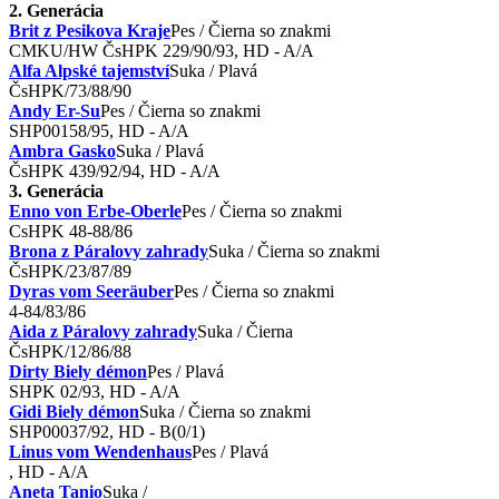
2. Generácia
Brit z Pesikova Kraje
Pes / Čierna so znakmi
CMKU/HW ČsHPK 229/90/93, HD - A/A
Alfa Alpské tajemství
Suka / Plavá
ČsHPK/73/88/90
Andy Er-Su
Pes / Čierna so znakmi
SHP00158/95, HD - A/A
Ambra Gasko
Suka / Plavá
ČsHPK 439/92/94, HD - A/A
3. Generácia
Enno von Erbe-Oberle
Pes / Čierna so znakmi
CsHPK 48-88/86
Brona z Páralovy zahrady
Suka / Čierna so znakmi
ČsHPK/23/87/89
Dyras vom Seeräuber
Pes / Čierna so znakmi
4-84/83/86
Aida z Páralovy zahrady
Suka / Čierna
ČsHPK/12/86/88
Dirty Biely démon
Pes / Plavá
SHPK 02/93, HD - A/A
Gidi Biely démon
Suka / Čierna so znakmi
SHP00037/92, HD - B(0/1)
Linus vom Wendenhaus
Pes / Plavá
, HD - A/A
Aneta Tanio
Suka /