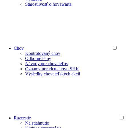
Starostlivosť o hovawarta
Chov
Kontrolovaný chov
Odborné témy
Návody pre chovateľov
Oznamy poradcu chovu SHK
Výsledky chovateľských akcií
Rázcestie
Na stiahnutie