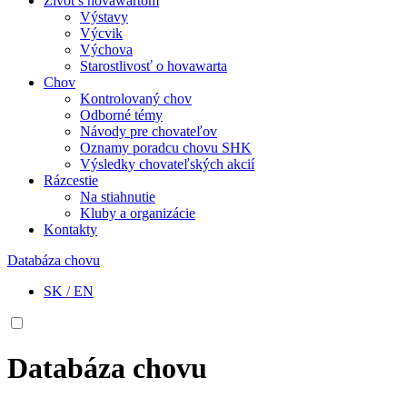
Život s hovawartom
Výstavy
Výcvik
Výchova
Starostlivosť o hovawarta
Chov
Kontrolovaný chov
Odborné témy
Návody pre chovateľov
Oznamy poradcu chovu SHK
Výsledky chovateľských akcií
Rázcestie
Na stiahnutie
Kluby a organizácie
Kontakty
Databáza chovu
SK
/
EN
Databáza chovu