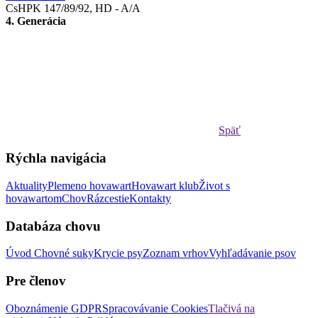
CsHPK 147/89/92, HD - A/A
4. Generácia
Späť
Rýchla navigácia
Aktuality
Plemeno hovawart
Hovawart klub
Život s
hovawartom
Chov
Rázcestie
Kontakty
Databáza chovu
Úvod
Chovné suky
Krycie psy
Zoznam vrhov
Vyhľadávanie psov
Pre členov
Oboznámenie GDPR
Spracovávanie Cookies
Tlačivá na