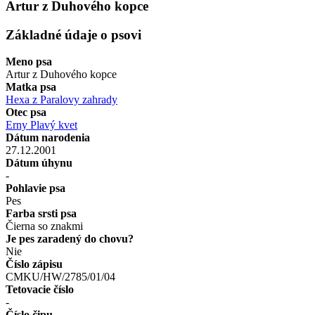
Artur z Duhového kopce
Základné údaje o psovi
Meno psa
Artur z Duhového kopce
Matka psa
Hexa z Paralovy zahrady
Otec psa
Erny Plavý kvet
Dátum narodenia
27.12.2001
Dátum úhynu
-
Pohlavie psa
Pes
Farba srsti psa
Čierna so znakmi
Je pes zaradený do chovu?
Nie
Číslo zápisu
CMKU/HW/2785/01/04
Tetovacie číslo
-
Číslo čipu