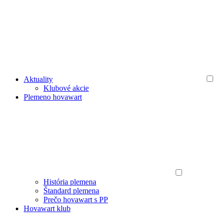
Aktuality
Klubové akcie
Plemeno hovawart
História plemena
Štandard plemena
Prečo hovawart s PP
Hovawart klub