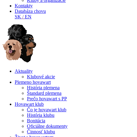
Kluby a organizácie
Kontakty
Databáza chovu
SK
/
EN
Aktuality
Klubové akcie
Plemeno hovawart
História plemena
Štandard plemena
Prečo hovawart s PP
Hovawart klub
Čo je hovawart klub
História klubu
Bonitácia
Oficiálne dokumenty
Činnosť klubu