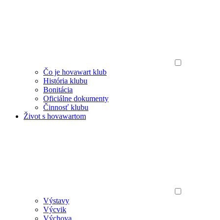
Čo je hovawart klub
História klubu
Bonitácia
Oficiálne dokumenty
Činnosť klubu
Život s hovawartom
Výstavy
Výcvik
Výchova