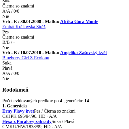
Suka
Čierna so znakmi
A/A / 0/0
Nie
Vrh - E / 30.01.2008 - Matka:
Afrika Gora Monte
Emirát Kráľovská Stráž
Pes
Čierna so znakmi
B/B / -
Nie
Vrh - B / 10.07.2010 - Matka:
Angelika Zašovský květ
Blueberry Girl Z Ecolonu
Suka
Plavá
A/A / 0/0
Nie
Rodokmeň
Počet evidovaných predkov po 4. generáciu:
14
1. Generácia
Erny Plavy kvet
Pes / Čierna so znakmi
CsHPK 695/94/96, HD - A/A
Hexa z Paralovy zahrady
Suka / Plavá
CMKU/HW/1838/99, HD - A/A