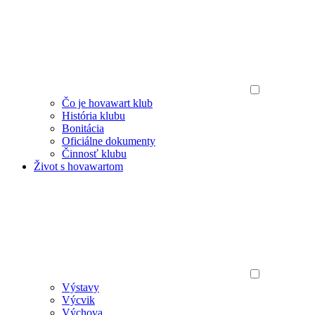
Čo je hovawart klub
História klubu
Bonitácia
Oficiálne dokumenty
Činnosť klubu
Život s hovawartom
Výstavy
Výcvik
Výchova