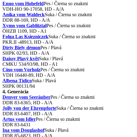
Enno vom Hohefeld
Pes / Čierna so znakmi
VDH-HO 90-17058, HD - A/A
Anika vom Waldeck
Suka / Čierna so znakmi
DDR 88-169, HD - A/A
Xymo vom Gablitztal
Pes / Čierna so znakmi
ÖHZB 1109, HD - A1
Folga Las Ksiezniczek
Suka / Čierna so znakmi
PKR.II -48913, HD - A/A
Dirty Biely démon
Pes / Plavá
SHPK 02/93, HD - A/A
Daissy Plavý květ
Suka / Plavá
CMKU 534/93/98, HD - A1
Cino vom Vorholz
Pes / Čierna so znakmi
VDH 16440-89, HD - A/A
Albena Tidico
Suka / Plavá
SHPK 00131/94
4. Generácia
Denver vom Seeräuber
Pes / Čierna so znakmi
DDR 83-6365, HD - A/A
Jolly von der Ehrenpforte
Suka / Čierna so znakmi
DDR 83-6407, HD - A/A
Artus vom Idler
Pes / Čierna so znakmi
DDR 83-6431
Ina vom Douglashof
Suka / Plavá
DDR 85-6823, HD - A/A