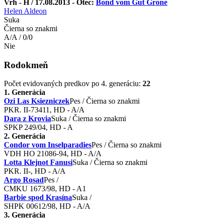
Vrh - H / 17.08.2013 - Otec:
Bond vom Gut Grone
Helen Aldeon
Suka
Čierna so znakmi
A/A / 0/0
Nie
Rodokmeň
Počet evidovaných predkov po 4. generáciu:
22
1. Generácia
Ozi Las Ksiezniczek
Pes / Čierna so znakmi
PKR. II-73411, HD - A/A
Dara z Krovia
Suka / Čierna so znakmi
SPKP 249/04, HD - A
2. Generácia
Condor vom Inselparadies
Pes / Čierna so znakmi
VDH HO 21086-94, HD - A/A
Lotta Klejnot Fanusi
Suka / Čierna so znakmi
PKR. II-, HD - A/A
Argo Rosad
Pes /
CMKU 1673/98, HD - A1
Barbie spod Krasína
Suka /
SHPK 00612/98, HD - A/A
3. Generácia