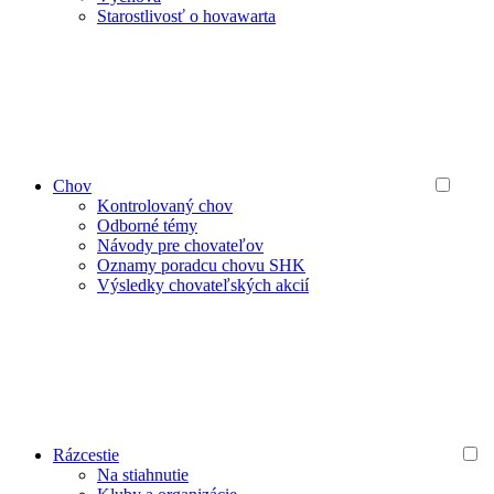
Starostlivosť o hovawarta
Chov
Kontrolovaný chov
Odborné témy
Návody pre chovateľov
Oznamy poradcu chovu SHK
Výsledky chovateľských akcií
Rázcestie
Na stiahnutie