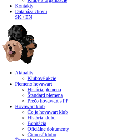
Kluby a organizácie
Kontakty
Databáza chovu
SK
/
EN
Aktuality
Klubové akcie
Plemeno hovawart
História plemena
Štandard plemena
Prečo hovawart s PP
Hovawart klub
Čo je hovawart klub
História klubu
Bonitácia
Oficiálne dokumenty
Činnosť klubu