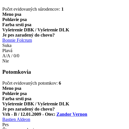
Počet evidovaných súrodencov:
1
Meno psa
Pohlavie psa
Farba srsti psa
Vyšetrenie DBK / Vyšetrenie DLK
Je pes zaradený do chovu?
Bonnie Folcrum
Suka
Plavá
A/A / 0/0
Nie
Potomkovia
Počet evidovaných potomkov:
6
Meno psa
Pohlavie psa
Farba srsti psa
Vyšetrenie DBK / Vyšetrenie DLK
Je pes zaradený do chovu?
Vrh - B / 12.01.2009 - Otec:
Zandor Vernon
Bastien Aldeon
Pes