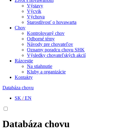
Život s hovawartom
Výstavy
Výcvik
Výchova
Starostlivosť o hovawarta
Chov
Kontrolovaný chov
Odborné témy
Návody pre chovateľov
Oznamy poradcu chovu SHK
Výsledky chovateľských akcií
Rázcestie
Na stiahnutie
Kluby a organizácie
Kontakty
Databáza chovu
SK
/
EN
Databáza chovu