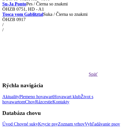
Su-Ja Ponto
Pes / Čierna so znakmi
ÖHZB 0751, HD - A1
Tosca vom Gablitztal
Suka / Čierna so znakmi
ÖHZB 0917
/
/
Späť
Rýchla navigácia
Aktuality
Plemeno hovawart
Hovawart klub
Život s
hovawartom
Chov
Rázcestie
Kontakty
Databáza chovu
Úvod
Chovné suky
Krycie psy
Zoznam vrhov
Vyhľadávanie psov