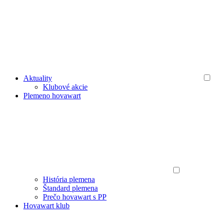
Aktuality
Klubové akcie
Plemeno hovawart
História plemena
Štandard plemena
Prečo hovawart s PP
Hovawart klub