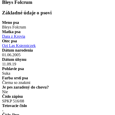
Bleys Folcrum
Základné údaje o psovi
Meno psa
Bleys Folcrum
Matka psa
Dara z Krovia
Otec psa
Ozi Las Ksiezniczek
Dátum narodenia
01.06.2005
Dátum úhynu
11.09.19
Pohlavie psa
Suka
Farba srsti psa
Čierna so znakmi
Je pes zaradený do chovu?
Nie
Číslo zápisu
SPKP 516/08
Tetovacie číslo
-
Číslo čipu