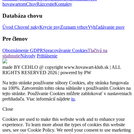
hovawartom
Chov
Rázcestie
Kontakty
Databáza chovu
Úvod
Chovné suky
Krycie psy
Zoznam vrhov
Vyhľadávanie psov
Pre členov
Oboznámenie GDPR
Spracovávanie Cookies
Tlačivá na
stiahnutie
Návody
Prihlásenie
made BY CEHLO @ copyright www.hovawart-klub.sk | ALL
RIGHTS RESERVED 2026 | powered by PW
Na tejto stránke používame súbory Cookies, aby stránka fungovala
na 100%. Zatvorením tohto okna súhlasíte s používaním Cookies na
tejto stránke. Používanie Cookies môžete zablokovať v nastaveniach
prehliadača. Viac informácií nájdete
tu
.
Close
Cookies are used to make this website work and to enhance your
experience. To learn more about the types of cookies this website
uses, see our Cookie Policy. We need your consent to use marketing