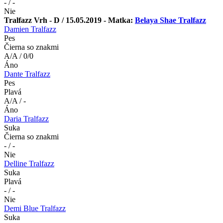
- / -
Nie
Tralfazz Vrh - D / 15.05.2019 - Matka:
Belaya Shae Tralfazz
Damien Tralfazz
Pes
Čierna so znakmi
A/A / 0/0
Áno
Dante Tralfazz
Pes
Plavá
A/A / -
Áno
Daria Tralfazz
Suka
Čierna so znakmi
- / -
Nie
Delline Tralfazz
Suka
Plavá
- / -
Nie
Demi Blue Tralfazz
Suka