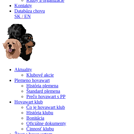
Kluby a organizácie
Kontakty
Databáza chovu
SK
/
EN
Aktuality
Klubové akcie
Plemeno hovawart
História plemena
Štandard plemena
Prečo hovawart s PP
Hovawart klub
Čo je hovawart klub
História klubu
Bonitácia
Oficiálne dokumenty
Činnosť klubu