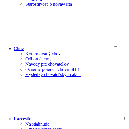
Starostlivosť o hovawarta
Chov
Kontrolovaný chov
Odborné témy
Návody pre chovateľov
Oznamy poradcu chovu SHK
Výsledky chovateľských akcií
Rázcestie
Na stiahnutie