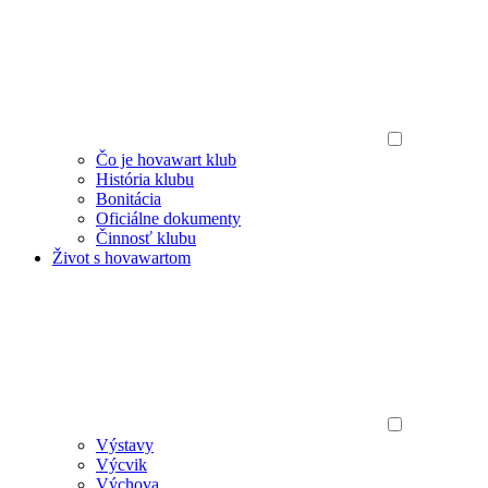
Čo je hovawart klub
História klubu
Bonitácia
Oficiálne dokumenty
Činnosť klubu
Život s hovawartom
Výstavy
Výcvik
Výchova