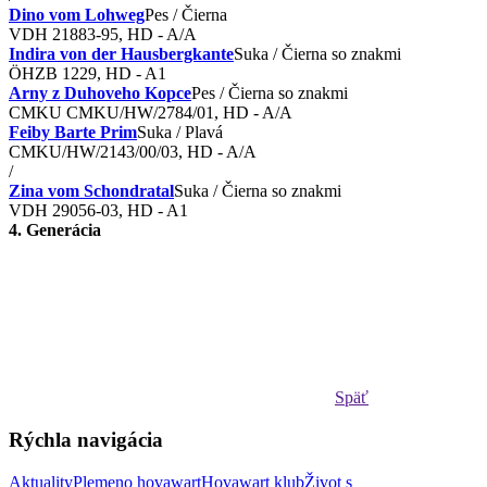
Dino vom Lohweg
Pes / Čierna
VDH 21883-95, HD - A/A
Indira von der Hausbergkante
Suka / Čierna so znakmi
ÖHZB 1229, HD - A1
Arny z Duhoveho Kopce
Pes / Čierna so znakmi
CMKU CMKU/HW/2784/01, HD - A/A
Feiby Barte Prim
Suka / Plavá
CMKU/HW/2143/00/03, HD - A/A
/
Zina vom Schondratal
Suka / Čierna so znakmi
VDH 29056-03, HD - A1
4. Generácia
Späť
Rýchla navigácia
Aktuality
Plemeno hovawart
Hovawart klub
Život s