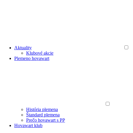
Aktuality
Klubové akcie
Plemeno hovawart
História plemena
Štandard plemena
Prečo hovawart s PP
Hovawart klub