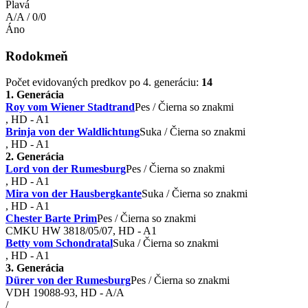
Plavá
A/A / 0/0
Áno
Rodokmeň
Počet evidovaných predkov po 4. generáciu:
14
1. Generácia
Roy vom Wiener Stadtrand
Pes / Čierna so znakmi
, HD - A1
Brinja von der Waldlichtung
Suka / Čierna so znakmi
, HD - A1
2. Generácia
Lord von der Rumesburg
Pes / Čierna so znakmi
, HD - A1
Mira von der Hausbergkante
Suka / Čierna so znakmi
, HD - A1
Chester Barte Prim
Pes / Čierna so znakmi
CMKU HW 3818/05/07, HD - A1
Betty vom Schondratal
Suka / Čierna so znakmi
, HD - A1
3. Generácia
Dürer von der Rumesburg
Pes / Čierna so znakmi
VDH 19088-93, HD - A/A
/