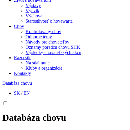
Život s hovawartom
Výstavy
Výcvik
Výchova
Starostlivosť o hovawarta
Chov
Kontrolovaný chov
Odborné témy
Návody pre chovateľov
Oznamy poradcu chovu SHK
Výsledky chovateľských akcií
Rázcestie
Na stiahnutie
Kluby a organizácie
Kontakty
Databáza chovu
SK
/
EN
Databáza chovu