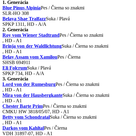
1. Generácia
Blue Pinus Alpinia
Pes / Čierna so znakmi
SLR-HO 308
Belaya Shae Tralfazz
Suka / Plavá
SPKP 1311, HD - A/A
2. Generácia
Roy vom Wiener Stadtrand
Pes / Čierna so znakmi
, HD - A1
Brinja von der Waldlichtung
Suka / Čierna so znakmi
, HD - A1
Belay Assam vom Xamilou
Pes / Čierna
SHSB 694911
Eli Folcrum
Suka / Plavá
SPKP 734, HD - A/A
3. Generácia
Lord von der Rumesburg
Pes / Čierna so znakmi
, HD - A1
Mira von der Hausbergkante
Suka / Čierna so znakmi
, HD - A1
Chester Barte Prim
Pes / Čierna so znakmi
CMKU HW 3818/05/07, HD - A1
Betty vom Schondratal
Suka / Čierna so znakmi
, HD - A1
Darkos vom Kahltal
Pes / Čierna
VDH 31897-07, HD - A1