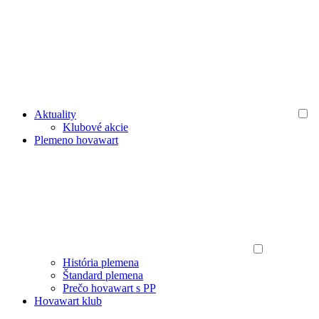
Aktuality
Klubové akcie
Plemeno hovawart
História plemena
Štandard plemena
Prečo hovawart s PP
Hovawart klub