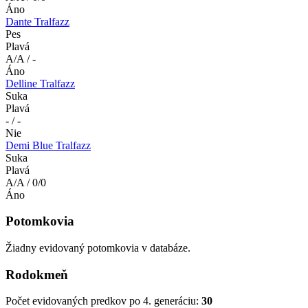
Áno
Dante Tralfazz
Pes
Plavá
A/A / -
Áno
Delline Tralfazz
Suka
Plavá
- / -
Nie
Demi Blue Tralfazz
Suka
Plavá
A/A / 0/0
Áno
Potomkovia
Žiadny evidovaný potomkovia v databáze.
Rodokmeň
Počet evidovaných predkov po 4. generáciu:
30