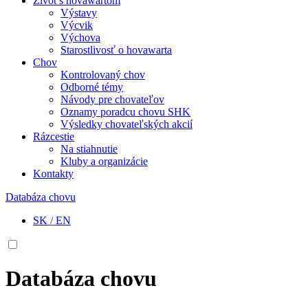
Život s hovawartom
Výstavy
Výcvik
Výchova
Starostlivosť o hovawarta
Chov
Kontrolovaný chov
Odborné témy
Návody pre chovateľov
Oznamy poradcu chovu SHK
Výsledky chovateľských akcií
Rázcestie
Na stiahnutie
Kluby a organizácie
Kontakty
Databáza chovu
SK
/
EN
Databáza chovu