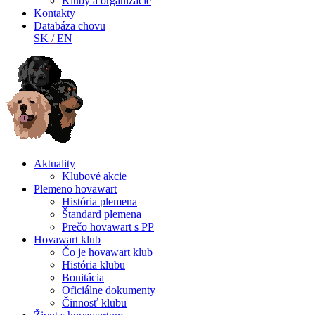
Kluby a organizácie
Kontakty
Databáza chovu
SK
/
EN
Aktuality
Klubové akcie
Plemeno hovawart
História plemena
Štandard plemena
Prečo hovawart s PP
Hovawart klub
Čo je hovawart klub
História klubu
Bonitácia
Oficiálne dokumenty
Činnosť klubu