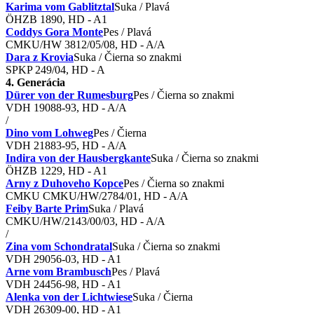
Karima vom Gablitztal
Suka / Plavá
ÖHZB 1890, HD - A1
Coddys Gora Monte
Pes / Plavá
CMKU/HW 3812/05/08, HD - A/A
Dara z Krovia
Suka / Čierna so znakmi
SPKP 249/04, HD - A
4. Generácia
Dürer von der Rumesburg
Pes / Čierna so znakmi
VDH 19088-93, HD - A/A
/
Dino vom Lohweg
Pes / Čierna
VDH 21883-95, HD - A/A
Indira von der Hausbergkante
Suka / Čierna so znakmi
ÖHZB 1229, HD - A1
Arny z Duhoveho Kopce
Pes / Čierna so znakmi
CMKU CMKU/HW/2784/01, HD - A/A
Feiby Barte Prim
Suka / Plavá
CMKU/HW/2143/00/03, HD - A/A
/
Zina vom Schondratal
Suka / Čierna so znakmi
VDH 29056-03, HD - A1
Arne vom Brambusch
Pes / Plavá
VDH 24456-98, HD - A1
Alenka von der Lichtwiese
Suka / Čierna
VDH 26309-00, HD - A1