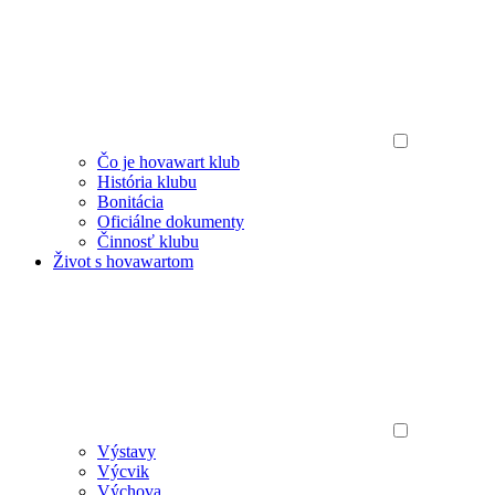
Čo je hovawart klub
História klubu
Bonitácia
Oficiálne dokumenty
Činnosť klubu
Život s hovawartom
Výstavy
Výcvik
Výchova