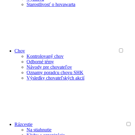
Starostlivosť o hovawarta
Chov
Kontrolovaný chov
Odborné témy
Návody pre chovateľov
Oznamy poradcu chovu SHK
Výsledky chovateľských akcií
Rázcestie
Na stiahnutie