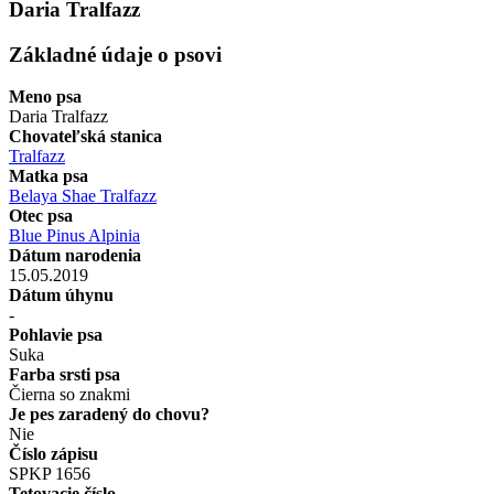
Daria Tralfazz
Základné údaje o psovi
Meno psa
Daria Tralfazz
Chovateľská stanica
Tralfazz
Matka psa
Belaya Shae Tralfazz
Otec psa
Blue Pinus Alpinia
Dátum narodenia
15.05.2019
Dátum úhynu
-
Pohlavie psa
Suka
Farba srsti psa
Čierna so znakmi
Je pes zaradený do chovu?
Nie
Číslo zápisu
SPKP 1656
Tetovacie číslo