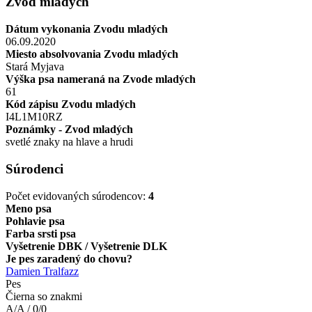
Zvod mladých
Dátum vykonania Zvodu mladých
06.09.2020
Miesto absolvovania Zvodu mladých
Stará Myjava
Výška psa nameraná na Zvode mladých
61
Kód zápisu Zvodu mladých
I4L1M10RZ
Poznámky - Zvod mladých
svetlé znaky na hlave a hrudi
Súrodenci
Počet evidovaných súrodencov:
4
Meno psa
Pohlavie psa
Farba srsti psa
Vyšetrenie DBK / Vyšetrenie DLK
Je pes zaradený do chovu?
Damien Tralfazz
Pes
Čierna so znakmi
A/A / 0/0