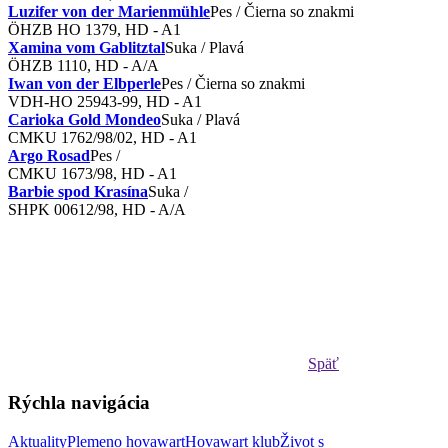
Luzifer von der Marienmühle
Pes / Čierna so znakmi
ÖHZB HO 1379, HD - A1
Xamina vom Gablitztal
Suka / Plavá
ÖHZB 1110, HD - A/A
Iwan von der Elbperle
Pes / Čierna so znakmi
VDH-HO 25943-99, HD - A1
Carioka Gold Mondeo
Suka / Plavá
CMKU 1762/98/02, HD - A1
Argo Rosad
Pes /
CMKU 1673/98, HD - A1
Barbie spod Krasína
Suka /
SHPK 00612/98, HD - A/A
Späť
Rýchla navigácia
Aktuality
Plemeno hovawart
Hovawart klub
Život s