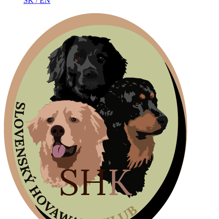
SK
/
EN