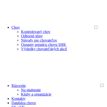
Chov
Kontrolovaný chov
Odborné témy
Návody pre chovateľov
Oznamy poradcu chovu SHK
Výsledky chovateľských akcií
Rázcestie
Na stiahnutie
Kluby a organizácie
Kontakty
Databáza chovu