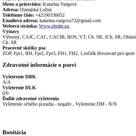
Meno a priezvisko:
Katarína Vargová
Adresa:
Dunajská Lužná
Telefónne číslo:
+42190336652
Emailová adresa:
katarina.vargova72@gmail.com
Webová stránka:
Www.ebritte.eu
Výstavy
Výborný, CAJC, CAC, CACIB, BOS, VT , Ch. SR, JCh. SR, Oblastný
Ch. SR
Pracovné skúšky psa
ZOP, Fpr1, BH, Fpr2, Fpr3, FH1, FH2, 1.ročník Hovawart pro sport C
Zdravotné informácie o psovi
Vyšetrenie DBK
A/A
Vyšetrenie DLK
0/0
Ďalšie zdravotné vyšetrenia
Vyšetrenie očného pozadia - negatív , Vyšetrenie DM - N/N
Bonitácia