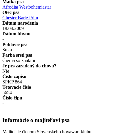
Matka psa
Afrodita Westbohemiastar
Otec psa
Chester Barte Prim
Dátum narodenia
18.04.2009
Dátum úhynu
-
Pohlavie psa
Suka
Farba srsti psa
Čierna so znakmi
Je pes zaradený do chovu?
Nie
Číslo zápisu
SPKP 864
Tetovacie číslo
5654
Číslo čipu
-
Informácie o majiteľovi psa
Majiteľ je členom Slovenského hovawart klubu.