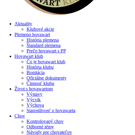
Aktuality
Klubové akcie
Plemeno hovawart
História plemena
Štandard plemena
Prečo hovawart s PP
Hovawart klub
Čo je hovawart klub
História klubu
Bonitácia
Oficiálne dokumenty
Činnosť klubu
Život s hovawartom
Výstavy
Výcvik
Výchova
Starostlivosť o hovawarta
Chov
Kontrolovaný chov
Odborné témy
Návody pre chovateľov