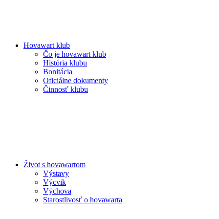
Hovawart klub
Čo je hovawart klub
História klubu
Bonitácia
Oficiálne dokumenty
Činnosť klubu
Život s hovawartom
Výstavy
Výcvik
Výchova
Starostlivosť o hovawarta